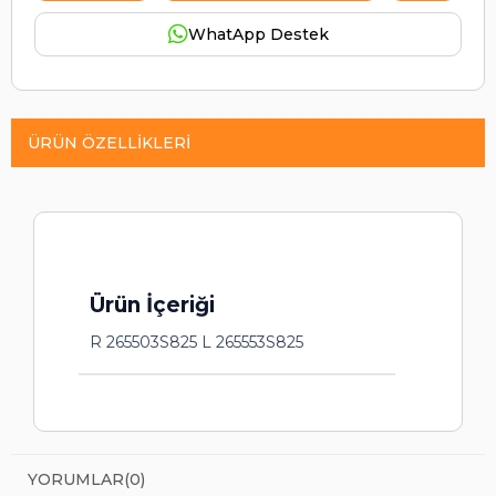
WhatApp Destek
ÜRÜN ÖZELLIKLERI
Ürün İçeriği
R 265503S825 L 265553S825
YORUMLAR
(0)