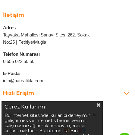
İletişim
Adres
Taşyaka Mahallesi Sanayi Sitesi 262. Sokak
No:25 | Fethiye/Muğla
Telefon Numarası
0 555 022 50 50
E-Posta
info@parcatikla.com
Hızlı Erişim
Çerez Kullanımı
©2025
Parcatikla.com
| Tüm Hakları Saklıdır.
Bu internet sitesinde, kullanıcı deneyimini
geliştirmek ve internet sitesinin verimli
çalışmasını sağlamak amacıyla çerezler
kullanılmaktadır. Bu internet sitesini