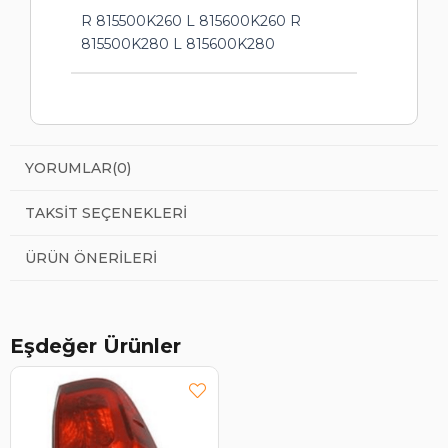
R 815500K260 L 815600K260 R
815500K280 L 815600K280
YORUMLAR
(0)
TAKSIT SEÇENEKLERI
ÜRÜN ÖNERILERI
Eşdeğer Ürünler