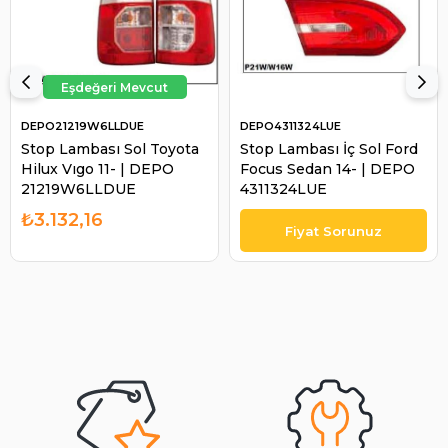
DEPO21219W6LLDUE
DEPO4311324LUE
Stop Lambası Sol Toyota
Stop Lambası İç Sol Ford
Hilux Vıgo 11- | DEPO
Focus Sedan 14- | DEPO
21219W6LLDUE
4311324LUE
₺3.132,16