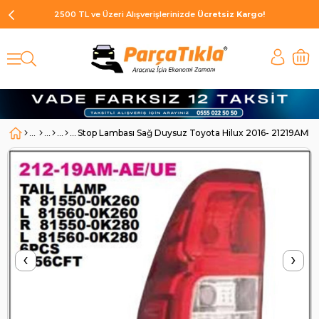
2500 TL ve Üzeri Alışverişlerinizde
Ücretsiz Kargo!
Stop Lambası Sağ Duysuz Toyota Hilux 2016- 21219A
‹
›