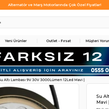
Alternatör ve Marş Motorlarında Çok Özel Fiyatlar!
Yeni Ürünler
Outlet - Fırsat
Müşteri Yoru
Su Altı Lambası 9V 30V 3000Lümen 12Led Mavi |
Su Al
Mavi 