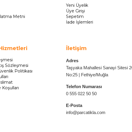
Yeni Üyelik
Üye Girişi
latma Metni
Sepetim
İade İşlemleri
Hizmetleri
İletişim
eşmesi
Adres
tış Sözleşmesi
Taşyaka Mahallesi Sanayi Sitesi 
üvenlik Politikası
No:25 | Fethiye/Muğla
lları
slimat
Telefon Numarası
e Koşulları
0 555 022 50 50
E-Posta
info@parcatikla.com