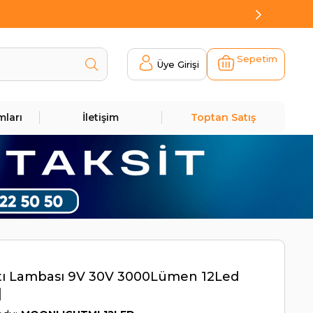
Sepetim
Üye Girişi
mları
İletişim
Toptan Satış
tı Lambası 9V 30V 3000Lümen 12Led
|