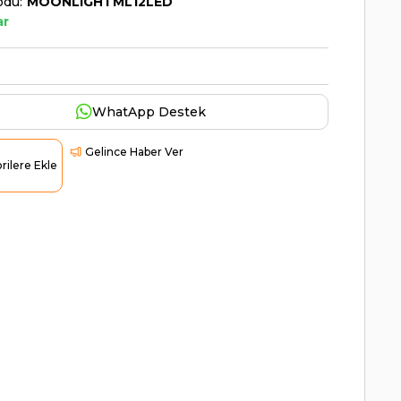
odu
MOONLIGHTML12LED
ar
WhatApp Destek
Gelince Haber Ver
rilere Ekle