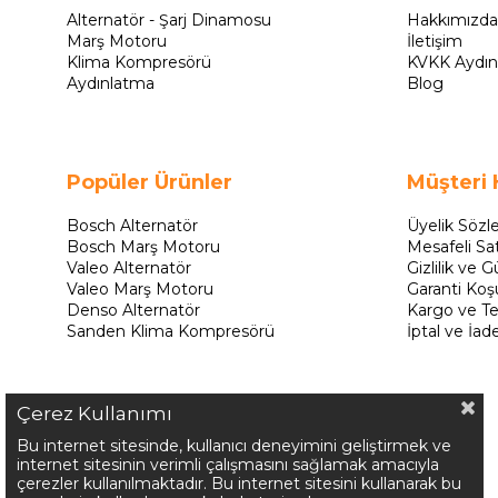
Alternatör - Şarj Dinamosu
Hakkımızda
Marş Motoru
İletişim
Klima Kompresörü
KVKK Aydın
Aydınlatma
Blog
Popüler Ürünler
Müşteri 
Bosch Alternatör
Üyelik Sözl
Bosch Marş Motoru
Mesafeli Sa
Valeo Alternatör
Gizlilik ve G
Valeo Marş Motoru
Garanti Koşu
Denso Alternatör
Kargo ve Te
Sanden Klima Kompresörü
İptal ve İad
Çerez Kullanımı
Bu internet sitesinde, kullanıcı deneyimini geliştirmek ve
internet sitesinin verimli çalışmasını sağlamak amacıyla
çerezler kullanılmaktadır. Bu internet sitesini kullanarak bu