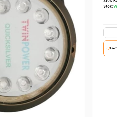
Stok K
Stok:
V
Favo