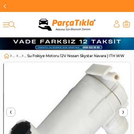
Su Fıskiye Motoru 12V Nıssan Skystar Navara | ITH WWP612
‹
›