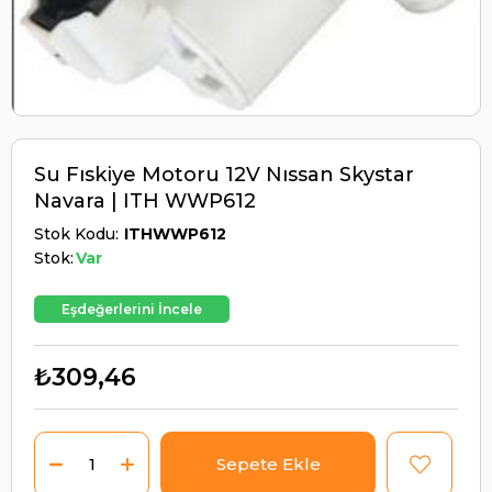
Su Fıskiye Motoru 12V Nıssan Skystar
Navara | ITH WWP612
Stok Kodu
ITHWWP612
Stok:
Var
Eşdeğerlerini İncele
₺309,46