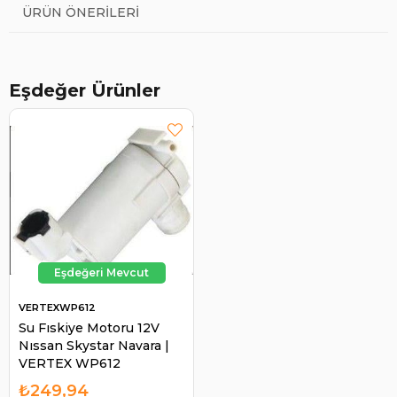
ÜRÜN ÖNERILERI
Eşdeğer Ürünler
VERTEXWP612
Su Fıskiye Motoru 12V
Nıssan Skystar Navara |
VERTEX WP612
₺249,94