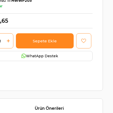
odu
ITHWWP205
ar
,65
WhatApp Destek
Ürün Önerileri