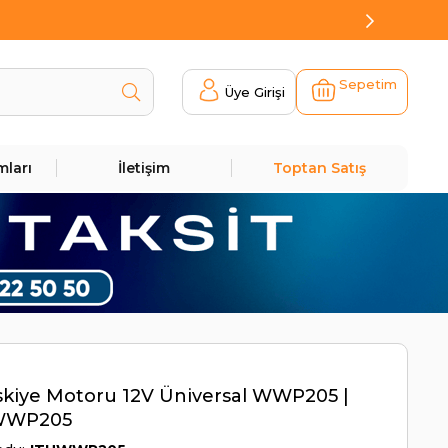
Sepetim
Üye Girişi
mları
İletişim
Toptan Satış
skiye Motoru 12V Üniversal WWP205 |
WWP205