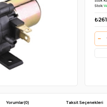
Stok K
Stok:
V
₺261
Yorumlar
(0)
Taksit Seçenekleri