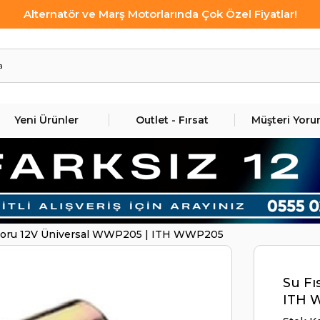
Alternatör ve Marş Motorlarında Çok Özel Fiyatlar!
Yeni Ürünler
Outlet - Fırsat
Müşteri Yoru
otoru 12V Üniversal WWP205 | ITH WWP205
Su Fı
ITH 