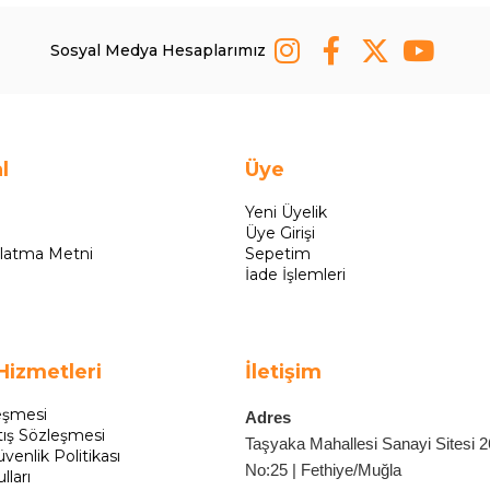
Sosyal Medya Hesaplarımız
l
Üye
Yeni Üyelik
Üye Girişi
latma Metni
Sepetim
İade İşlemleri
Hizmetleri
İletişim
eşmesi
Adres
tış Sözleşmesi
Taşyaka Mahallesi Sanayi Sitesi 
üvenlik Politikası
No:25 | Fethiye/Muğla
lları