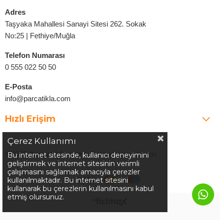
Adres
Taşyaka Mahallesi Sanayi Sitesi 262. Sokak
No:25 | Fethiye/Muğla
Telefon Numarası
0 555 022 50 50
E-Posta
info@parcatikla.com
Hızlı Erişim
Çerez Kullanımı
©2025
Parcatikla.com
| Tüm Hakları Saklıdır.
Bu internet sitesinde, kullanıcı deneyimini
geliştirmek ve internet sitesinin verimli
çalışmasını sağlamak amacıyla çerezler
kullanılmaktadır. Bu internet sitesini
kullanarak bu çerezlerin kullanılmasını kabul
etmiş olursunuz.