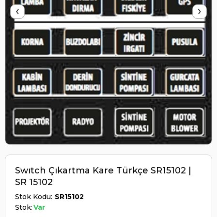
‹
›
Swıtch Çıkartma Kare Türkçe SR15102 |
SR 15102
Stok Kodu
SR15102
Stok:
Var