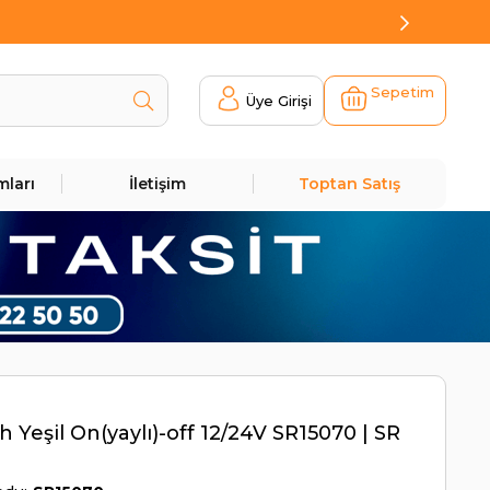
Sepetim
Üye Girişi
mları
İletişim
Toptan Satış
h Yeşil On(yaylı)-off 12/24V SR15070 | SR
0