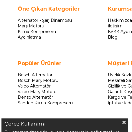
Öne Çıkan Kategoriler
Kurumsa
Alternatör - Şarj Dinamosu
Hakkımızda
Marş Motoru
İletişim
Klima Kompresörü
KVKK Aydın
Aydınlatma
Blog
Popüler Ürünler
Müşteri 
Bosch Alternatör
Üyelik Sözl
Bosch Marş Motoru
Mesafeli Sa
Valeo Alternatör
Gizlilik ve G
Valeo Marş Motoru
Garanti Koşu
Denso Alternatör
Kargo ve Te
Sanden Klima Kompresörü
İptal ve İad
Çerez Kullanımı