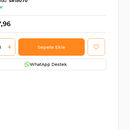
odu
SR15070
ar
,96
WhatApp Destek