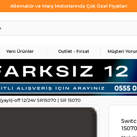
Alternatör ve Marş Motorlarında Çok Özel Fiyatlar!
Yeni Ürünler
Outlet - Fırsat
Müşteri Yoru
(yaylı)-off 12/24V SR15070 | SR 15070
Swıtc
1507