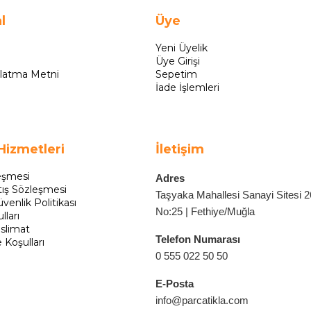
l
Üye
Yeni Üyelik
Üye Girişi
latma Metni
Sepetim
İade İşlemleri
Hizmetleri
İletişim
eşmesi
Adres
tış Sözleşmesi
Taşyaka Mahallesi Sanayi Sitesi 
üvenlik Politikası
No:25 | Fethiye/Muğla
lları
slimat
Telefon Numarası
e Koşulları
0 555 022 50 50
E-Posta
info@parcatikla.com