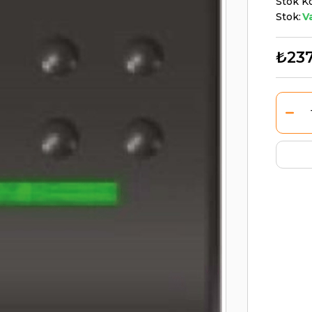
Stok K
Stok:
V
₺237