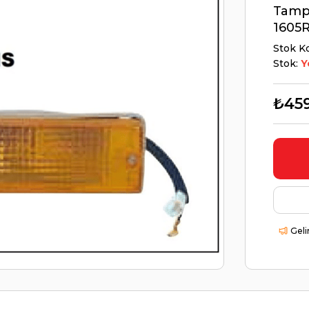
Tampo
1605R
Stok K
Stok:
Y
₺459
Geli