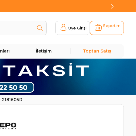
Sepetim
Üye Girişi
mları
İletişim
Toptan Satış
O 2181605R