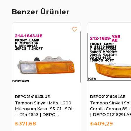
Benzer Ürünler
DEPO2141643LUE
DEPO2121629LAE
Tampon Sinyali Mits. L200
Tampon Sinyali Sol
Milenyum Kasa -95-01--SOL--
Corolla Corona 89-
---214-1643 | DEPO
| DEPO 2121629LA
2141643LUE
₺371,68
₺409,29