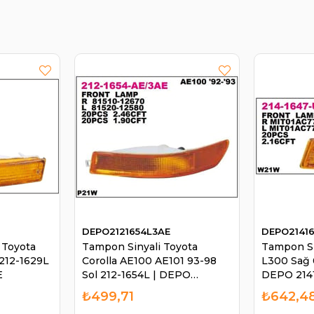
DEPO2121654L3AE
DEPO2141
 Toyota
Tampon Sinyali Toyota
Tampon Si
 212-1629L
Corolla AE100 AE101 93-98
L300 Sağ 
E
Sol 212-1654L | DEPO
DEPO 214
2121654L3AE
₺499,71
₺642,4