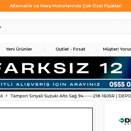
Alternatör ve Marş Motorlarında Çok Özel Fiyatlar!
Yeni Ürünler
Outlet - Fırsat
Müşteri Yoru
li
Tampon Sinyali Suzuki Alto Sağ 94.-----218-1605R | DEP