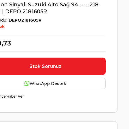
n Sinyali Suzuki Alto Sağ 94.-----218-
 | DEPO 2181605R
odu
DEPO2181605R
ok
,73
Stok Sorunuz
WhatApp Destek
nce Haber Ver