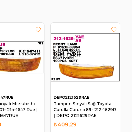
647RUE
DEPO2121629RAE
nyali Mitsubishi
Tampon Sinyali Sağ Toyota
01- 214-1647 Rue |
Corolla Corona 89- 212-1629R
1647RUE
| DEPO 2121629RAE
8
₺409,29