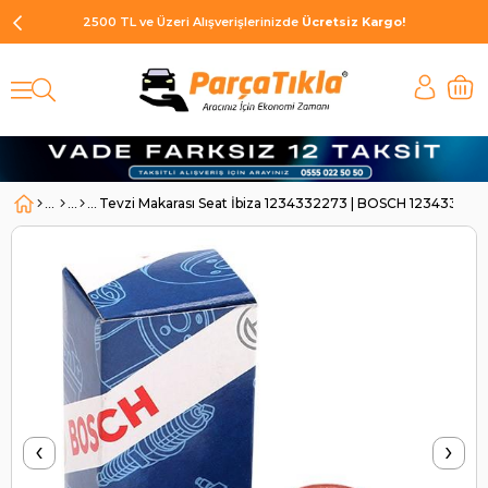
2500 TL ve Üzeri Alışverişlerinizde
Ücretsiz Kargo!
Tevzi Makarası Seat İbiza 1234332273 | BOSCH 123433227
‹
›