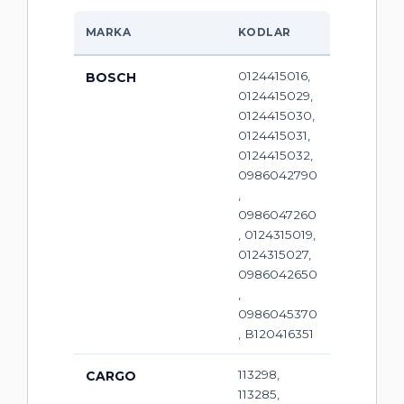
MARKA
KODLAR
0124415016,
BOSCH
0124415029,
0124415030,
0124415031,
0124415032,
0986042790
,
0986047260
, 0124315019,
0124315027,
0986042650
,
0986045370
, B120416351
113298,
CARGO
113285,