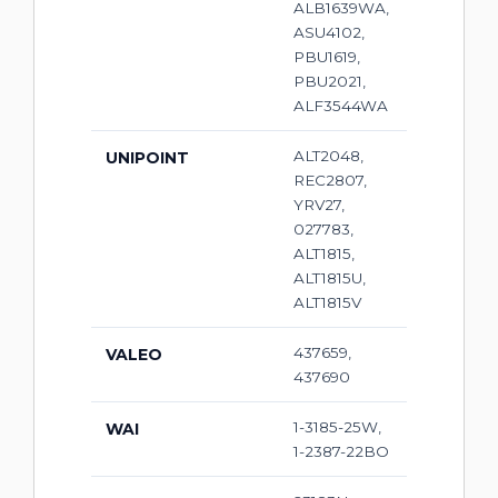
ALB1639WA,
ASU4102,
PBU1619,
PBU2021,
ALF3544WA
ALT2048,
UNIPOINT
REC2807,
YRV27,
027783,
ALT1815,
ALT1815U,
ALT1815V
437659,
VALEO
437690
1-3185-25W,
WAI
1-2387-22BO