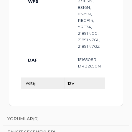
23183N,
WPS
8316N,
8529N,
RECF14,
YRF34,
21891N0G,
21891N7GL,
21891N7GZ
1516508R,
DAF
DRB2650N
Voltaj
12V
YORUMLAR
(0)