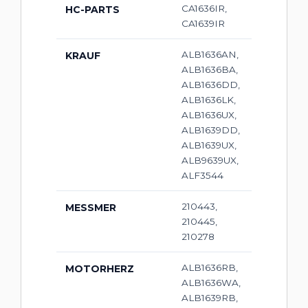
CA1636IR,
HC-PARTS
CA1639IR
ALB1636AN,
KRAUF
ALB1636BA,
ALB1636DD,
ALB1636LK,
ALB1636UX,
ALB1639DD,
ALB1639UX,
ALB9639UX,
ALF3544
210443,
MESSMER
210445,
210278
ALB1636RB,
MOTORHERZ
ALB1636WA,
ALB1639RB,