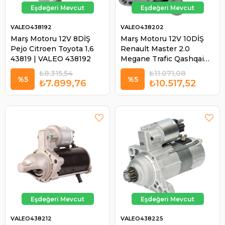
VALEO438192
VALEO438202
Marş Motoru 12V 8DİŞ
Marş Motoru 12V 10DİŞ
Pejo Citroen Toyota 1,6
Renault Master 2.0
43819 | VALEO 438192
Megane Trafic Qashqai
Master 438202 | VALEO
₺8.315,54
₺11.071,08
438202
%5
%5
₺7.899,76
₺10.517,52
VALEO438212
VALEO438225