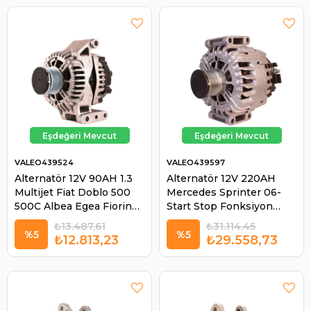
VALEO439524
VALEO439597
Alternatör 12V 90AH 1.3
Alternatör 12V 220AH
Multijet Fiat Doblo 500
Mercedes Sprinter 06-
500C Albea Egea Fiorino
Start Stop Fonksiyon
Punto Opel Astra G
Sahip Olmayan Araçlar
₺13.487,61
₺31.114,45
Comco Corsa Meriva
İçin Start Stopa Oluyor
%5
%5
₺12.813,23
₺29.558,73
Tıgra Suzuki Swıf | VALEO
439597 TG23C017 |
439524
VALEO 439597