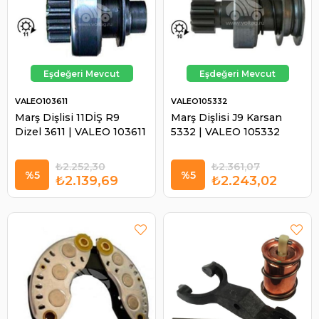
VALEO103611
VALEO105332
Marş Dişlisi 11DİŞ R9
Marş Dişlisi J9 Karsan
Dizel 3611 | VALEO 103611
5332 | VALEO 105332
₺2.252,30
₺2.361,07
%5
%5
₺2.139,69
₺2.243,02