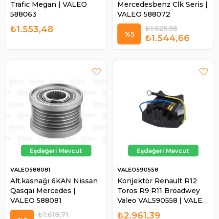
Trafic Megan | VALEO
Mercedesbenz Clk Seris |
588063
VALEO 588072
₺1.553,48
₺1.625,96
%5
₺1.544,66
VALEO588081
VALEO590558
Alt.kasnağı 6KAN Nissan
Konjektör Renault R12
Qasqai Mercedes |
Toros R9 R11 Broadwey
VALEO 588081
Valeo VAL590558 | VALEO
590558
₺1.618,71
₺2.961,39