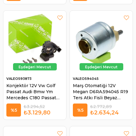
VALEO593873
VALEO594045
Konjektör 12V Vw Golf
Marş Otomatiği 12V
Passat Audi Bmw Ym
Megan D6RA.594045 R19
Mercedes C180 Passat
Ters Atkı Fisli Beyaz
Bora T4 Toledo Octavia
594045 | VALEO 594045
₺3.294,52
₺2.772,89
593480 SG12B062 |
%5
%5
₺3.129,80
₺2.634,24
VALEO 593873