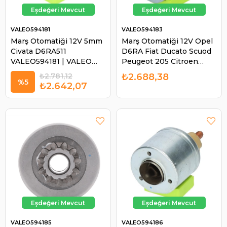
VALEO594181
VALEO594183
Marş Otomatiği 12V 5mm
Marş Otomatiği 12V Opel
Civata D6RA511
D6RA Fiat Ducato Scuod
VALEO594181 | VALEO
Peugeot 205 Citroen
594181
Berlingo C4 Pıcasso C5
₺2.781,12
₺2.688,38
C15 C25 Jumper
%5
₺2.642,07
Mercedes VALEO594183 |
VALEO 594183
VALEO594185
VALEO594186