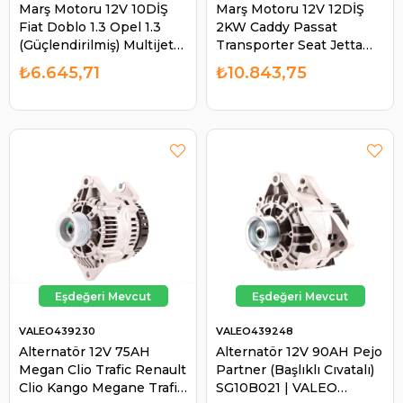
Marş Motoru 12V 10DİŞ
Marş Motoru 12V 12DİŞ
Fiat Doblo 1.3 Opel 1.3
2KW Caddy Passat
(Güçlendirilmiş) Multijet
Transporter Seat Jetta
Astra 1.8KWFIAT Doblo
Dizel | VALEO 438225
₺6.645,71
₺10.843,75
Opel Corsa Combo Astra
1,3 | VALEO 438212
VALEO439230
VALEO439248
Alternatör 12V 75AH
Alternatör 12V 90AH Pejo
Megan Clio Trafic Renault
Partner (Başlıklı Cıvatalı)
Clio Kango Megane Trafic
SG10B021 | VALEO