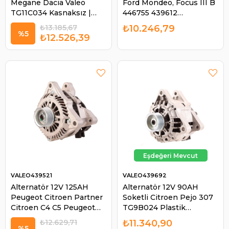
Megane Dacia Valeo
Ford Mondeo, Focus III B
TG11C034 Kasnaksız |
446755 439612
VALEO 439475
AV6N10300HB | VALEO
₺13.185,67
₺10.246,79
446755
%5
₺12.526,39
VALEO439521
VALEO439692
Alternatör 12V 125AH
Alternatör 12V 90AH
Peugeot Citroen Partner
Soketli Citroen Pejo 307
Citroen C4 C5 Peugeot
TG9B024 Plastik
307 408 Soketli
KASNAĞI-BMS026
₺12.629,71
₺11.340,90
A003TB2691 A3TB2691
9642879980 SG7S015 |
%5