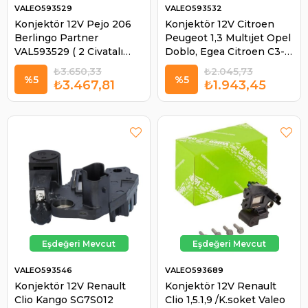
VALEO593529
VALEO593532
Konjektör 12V Pejo 206
Konjektör 12V Citroen
Berlingo Partner
Peugeot 1,3 Multıjet Opel
VAL593529 ( 2 Civatalı
Doblo, Egea Citroen C3-
Yüksek ) | VALEO 593529
C4-C5 Peu 206-307
₺3.650,33
₺2.045,73
Partner Hyundai Accent
%5
%5
₺3.467,81
₺1.943,45
V593532 | VALEO 593532
VALEO593546
VALEO593689
Konjektör 12V Renault
Konjektör 12V Renault
Clio Kango SG7S012
Clio 1,5.1,9 /K.soket Valeo