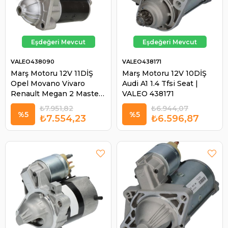
VALEO438090
VALEO438171
Marş Motoru 12V 11DİŞ
Marş Motoru 12V 10DİŞ
Opel Movano Vivaro
Audi A1 1.4 Tfsi Seat |
Renault Megan 2 Master
VALEO 438171
2 Laguna Volvo S60 |
₺7.951,82
₺6.944,07
VALEO 438090
%5
%5
₺7.554,23
₺6.596,87