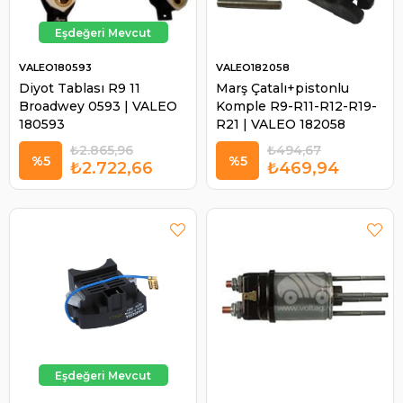
VALEO180593
VALEO182058
Diyot Tablası R9 11
Marş Çatalı+pistonlu
Broadwey 0593 | VALEO
Komple R9-R11-R12-R19-
180593
R21 | VALEO 182058
₺2.865,96
₺494,67
%5
%5
₺2.722,66
₺469,94