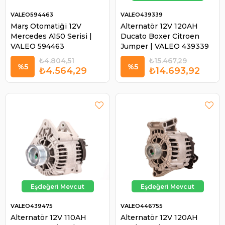
VALEO594463
VALEO439339
Marş Otomatiği 12V
Alternatör 12V 120AH
Mercedes A150 Serisi |
Ducato Boxer Citroen
VALEO 594463
Jumper | VALEO 439339
₺4.804,51
₺15.467,29
%5
%5
₺4.564,29
₺14.693,92
VALEO439475
VALEO446755
Alternatör 12V 110AH
Alternatör 12V 120AH