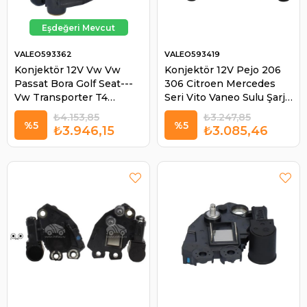
VALEO593362
VALEO593419
Konjektör 12V Vw Vw
Konjektör 12V Pejo 206
Passat Bora Golf Seat---
306 Citroen Mercedes
Vw Transporter T4
Seri Vito Vaneo Sulu Şarj
Passat 1.8T Golf Seat
VAL593419 | VALEO
₺4.153,85
₺3.247,85
Toledo VRPR3406S 4
593419
%5
%5
₺3.946,15
₺3.085,46
A13V1241D Sok
VAL593362 | VALEO
593362