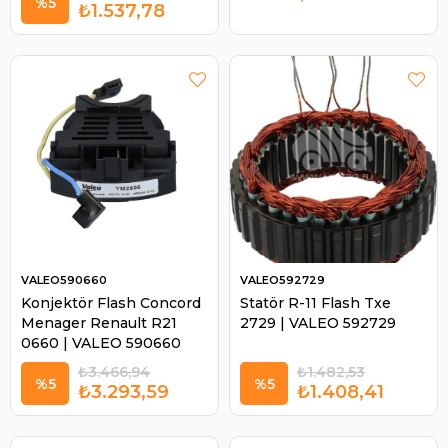
%5
₺1.537,78
VALEO590660
VALEO592729
Konjektör Flash Concord
Statör R-11 Flash Txe
Menager Renault R21
2729 | VALEO 592729
0660 | VALEO 590660
₺3.466,94
₺1.482,53
%5
%5
₺3.293,59
₺1.408,41