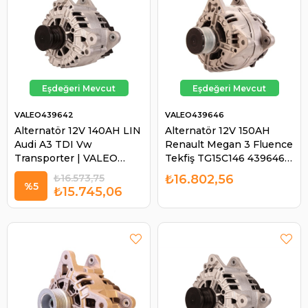
VALEO439642
VALEO439646
Alternatör 12V 140AH LIN
Alternatör 12V 150AH
Audi A3 TDI Vw
Renault Megan 3 Fluence
Transporter | VALEO
Tekfiş TG15C146 439646
439642
F000BL08UB
₺16.573,75
₺16.802,56
8200660034
%5
₺15.745,06
231000026R | VALEO
439646