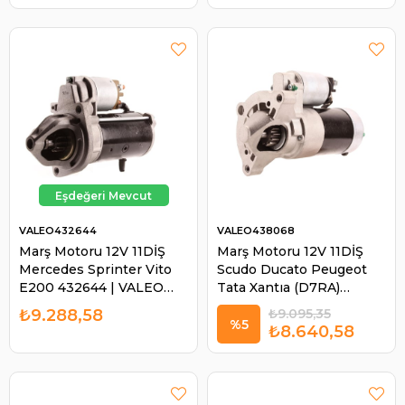
VALEO432644
VALEO438068
Marş Motoru 12V 11DİŞ
Marş Motoru 12V 11DİŞ
Mercedes Sprinter Vito
Scudo Ducato Peugeot
E200 432644 | VALEO
Tata Xantıa (D7RA)
432644
438068 | VALEO 438068
₺9.288,58
₺9.095,35
%5
₺8.640,58