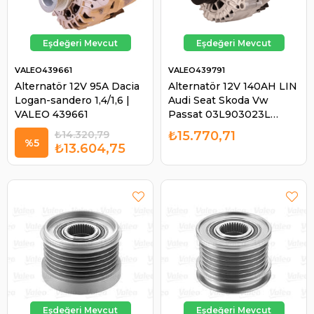
VALEO439661
VALEO439791
Alternatör 12V 95A Dacia
Alternatör 12V 140AH LIN
Logan-sandero 1,4/1,6 |
Audi Seat Skoda Vw
VALEO 439661
Passat 03L903023L
TG14C043 | VALEO
₺14.320,79
₺15.770,71
439791
%5
₺13.604,75