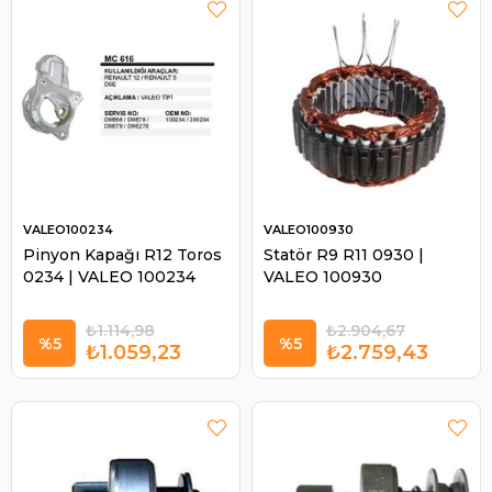
VALEO100234
VALEO100930
Pinyon Kapağı R12 Toros
Statör R9 R11 0930 |
0234 | VALEO 100234
VALEO 100930
₺1.114,98
₺2.904,67
%5
%5
₺1.059,23
₺2.759,43