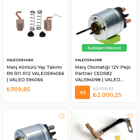
VALEO594066
VALEO594098
Marş Kömürü Yay Takımı
Marş Otomatiği 12V Pejo
R9 R11 R12 VALEO594066
Partner CED582
| VALEO 594066
VAL594098 | VALEO
594098
₺309,85
₺2.105,53
%5
₺2.000,25