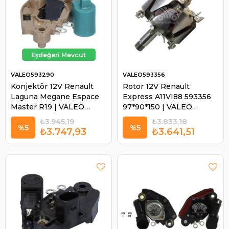
VALEO593290
VALEO593356
Konjektör 12V Renault
Rotor 12V Renault
Laguna Megane Espace
Express A11VI88 593356
Master R19 | VALEO
97*90*150 | VALEO
593290
593356
₺3.945,19
₺3.833,18
%5
%5
₺3.747,93
₺3.641,51