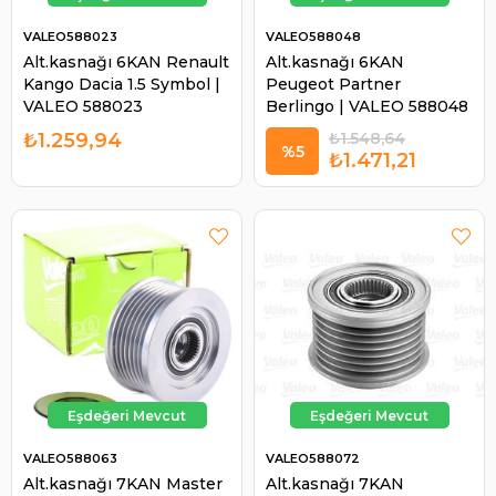
VALEO588023
VALEO588048
Alt.kasnağı 6KAN Renault
Alt.kasnağı 6KAN
Kango Dacia 1.5 Symbol |
Peugeot Partner
VALEO 588023
Berlingo | VALEO 588048
₺1.259,94
₺1.548,64
%5
₺1.471,21
VALEO588063
VALEO588072
Alt.kasnağı 7KAN Master
Alt.kasnağı 7KAN