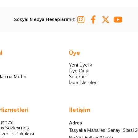
Sosyal Medya Hesaplarımız
l
Üye
Yeni Üyelik
Üye Girişi
latma Metni
Sepetim
İade İşlemleri
Hizmetleri
İletişim
eşmesi
Adres
tış Sözleşmesi
Taşyaka Mahallesi Sanayi Sitesi 
üvenlik Politikası
No:25 | Fethiye/Muğla