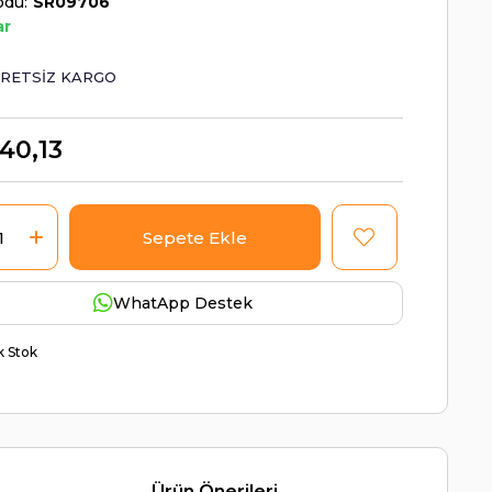
odu
SR09706
ar
RETSIZ KARGO
40,13
WhatApp Destek
ik Stok
Ürün Önerileri