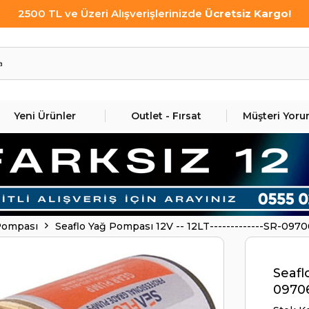
2500 TL ve Üzeri Alışverişlerinizde
Ücretsiz Kargo!
Yeni Ürünler
Outlet - Fırsat
Müşteri Yoru
Pompası
Seaflo Yağ Pompası 12V -- 12LT-------------SR-097
Seafl
09706