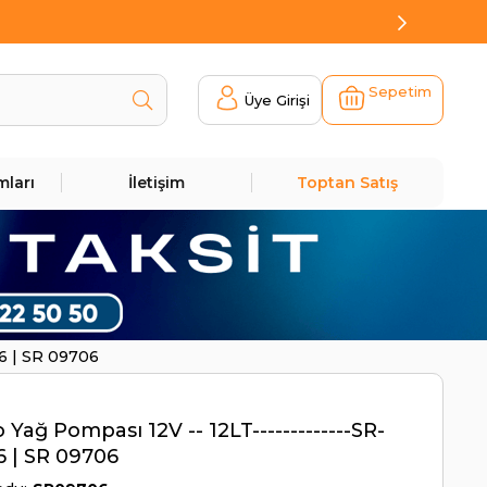
Sepetim
Üye Girişi
mları
İletişim
Toptan Satış
06 | SR 09706
o Yağ Pompası 12V -- 12LT-------------SR-
 | SR 09706