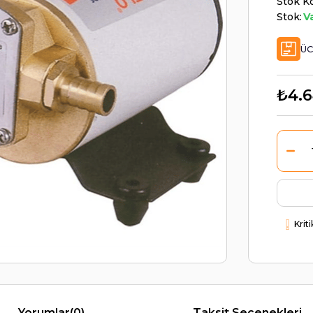
Stok K
Stok:
V
ÜC
₺4.6
Krit
Yorumlar
(0)
Taksit Seçenekleri