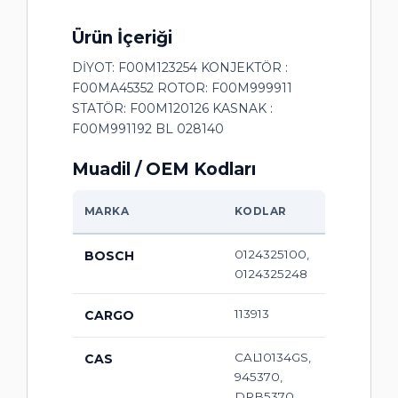
Ürün İçeriği
DİYOT: F00M123254 KONJEKTÖR :
F00MA45352 ROTOR: F00M999911
STATÖR: F00M120126 KASNAK :
F00M991192 BL 028140
Muadil / OEM Kodları
MARKA
KODLAR
0124325100,
BOSCH
0124325248
113913
CARGO
CAL10134GS,
CAS
945370,
DRB5370,