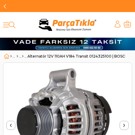
Alternatör 12V 110AH V184 Transit 0124325100 | BOSCH 0
‹
›