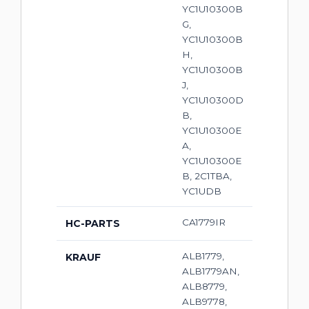
YC1U10300B
G,
YC1U10300B
H,
YC1U10300B
J,
YC1U10300D
B,
YC1U10300E
A,
YC1U10300E
B, 2C1TBA,
YC1UDB
CA1779IR
HC-PARTS
ALB1779,
KRAUF
ALB1779AN,
ALB8779,
ALB9778,