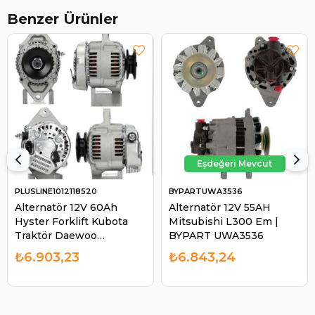
Benzer Ürünler
PLUSLINE1012118520
BYPARTUWA3536
Alternatör 12V 60Ah
Alternatör 12V 55AH
Hyster Forklift Kubota
Mitsubishi L300 Em |
Traktör Daewoo
BYPART UWA3536
Johndeere 1565 Massey
₺6.903,23
₺6.843,24
Ferguson Agco | Pluslıne
1012118520