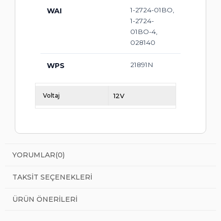
1-2724-01BO,
WAI
1-2724-
01BO-4,
028140
21891N
WPS
Voltaj
12V
YORUMLAR
(0)
TAKSIT SEÇENEKLERI
ÜRÜN ÖNERILERI