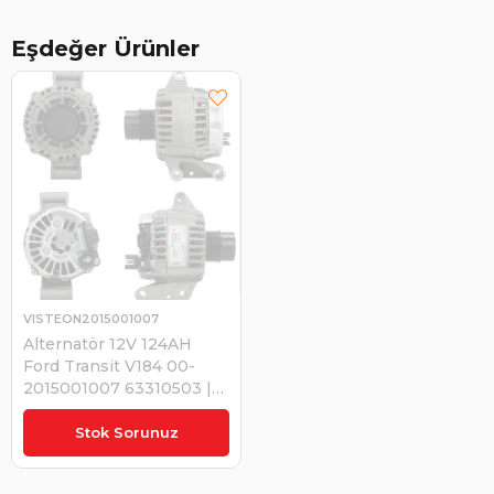
Eşdeğer Ürünler
VISTEON2015001007
Alternatör 12V 124AH
Ford Transit V184 00-
2015001007 63310503 |
VISTEON 2015001007
₺10.949,96
Stok Sorunuz