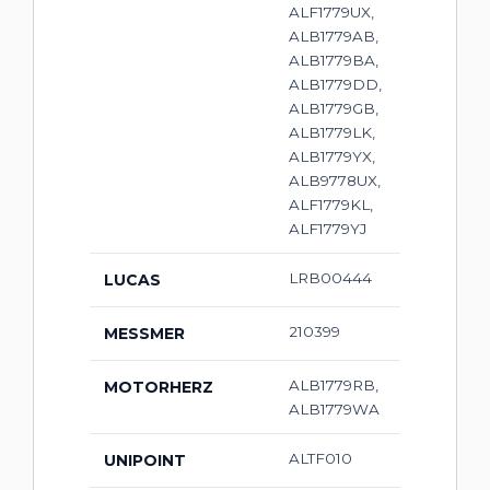
ALF1779UX,
ALB1779AB,
ALB1779BA,
ALB1779DD,
ALB1779GB,
ALB1779LK,
ALB1779YX,
ALB9778UX,
ALF1779KL,
ALF1779YJ
LRB00444
LUCAS
210399
MESSMER
ALB1779RB,
MOTORHERZ
ALB1779WA
ALTF010
UNIPOINT