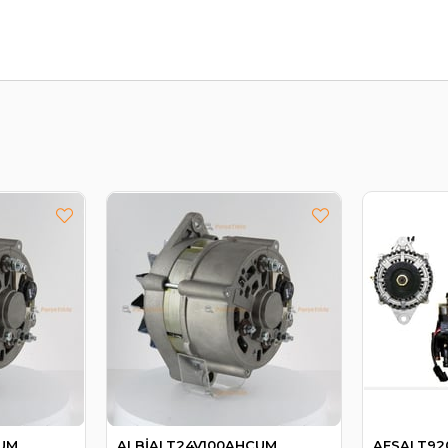
CUM
ALBİALT24V100AHCUM
AESALT92