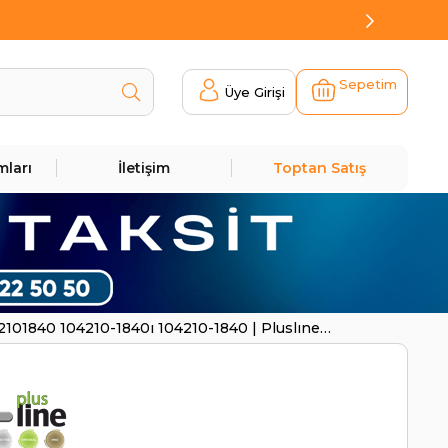
Sepetim
Üye Girişi
mları
İletişim
Toptan Satış
2101840 104210-1840ı 104210-1840 | Pluslıne