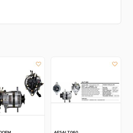
0OEM
AESALT060