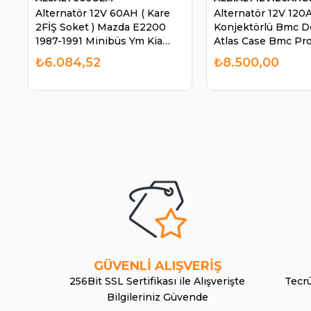
Alternatör 12V 60AH ( Kare
Alternatör 12V 120
2FİŞ Soket ) Mazda E2200
Konjektörlü Bmc D
1987-1991 Minibüs Ym Kia
Atlas Case Bmc Pr
Besta Mazda E2200 ALT600
ALT340 | ALBİ
₺6.084,52
₺8.500,00
| AES ALT600OEM
ALT12V120AHCUM
GÜVENLİ ALIŞVERİŞ
256Bit SSL Sertifikası ile Alışverişte
Tecrü
Bilgileriniz Güvende