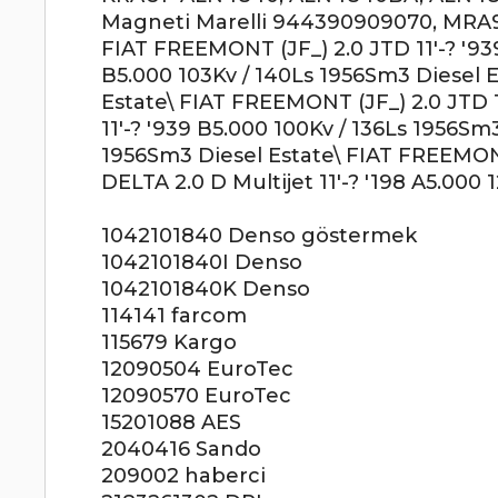
Magneti Marelli 944390909070, MRA
FIAT FREEMONT (JF_) 2.0 JTD 11'-? '93
B5.000 103Kv / 140Ls 1956Sm3 Diesel E
Estate\ FIAT FREEMONT (JF_) 2.0 JTD 1
11'-? '939 B5.000 100Kv / 136Ls 1956Sm
1956Sm3 Diesel Estate\ FIAT FREEMONT
DELTA 2.0 D Multijet 11'-? '198 A5.00
1042101840 Denso göstermek
1042101840I Denso
1042101840K Denso
114141 farcom
115679 Kargo
12090504 EuroTec
12090570 EuroTec
15201088 AES
2040416 Sando
209002 haberci