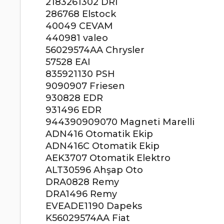
2183261302 DRI
286768 Elstock
40049 CEVAM
440981 valeo
56029574AA Chrysler
57528 EAI
835921130 PSH
9090907 Friesen
930828 EDR
931496 EDR
944390909070 Magneti Marelli
ADN416 Otomatik Ekip
ADN416C Otomatik Ekip
AEK3707 Otomatik Elektro
ALT30596 Ahşap Oto
DRA0828 Remy
DRA1496 Remy
EVEADE1190 Dapeks
K56029574AA Fiat