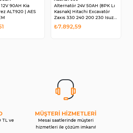
r 12V 90AH Kia
Alternatör 24V 50AH (8PK Lı
ez ALT920 | AES
Kasnak) Hitachi Excavatör
EM
Zaxıs 330 240 200 230 Isuzu
4HK1 ALT060 | AES ALT060
51
₺7.892,59
O
MÜŞTERİ HİZMETLERİ
0 TL ve
Mesai saatlerinde müşteri
hizmetleri ile çözüm imkanı!