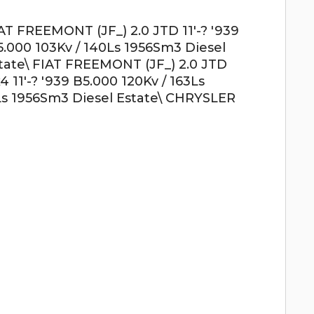
IAT FREEMONT (JF_) 2.0 JTD 11'-? '939
5.000 103Kv / 140Ls 1956Sm3 Diesel
state\ FIAT FREEMONT (JF_) 2.0 JTD
 11'-? '939 B5.000 120Kv / 163Ls
0Ls 1956Sm3 Diesel Estate\ CHRYSLER