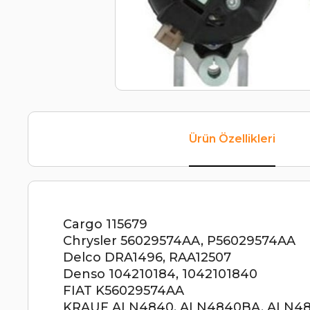
Ürün Özellikleri
Cargo 115679
Chrysler 56029574AA, P56029574AA
Delco DRA1496, RAA12507
Denso 104210184, 1042101840
FIAT K56029574AA
KRAUF ALN4840, ALN4840BA, ALN4