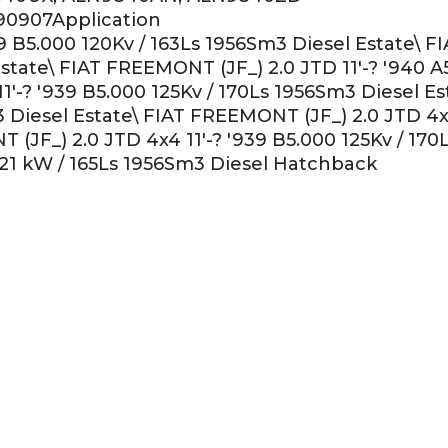
90907Application
9 B5.000 120Kv / 163Ls 1956Sm3 Diesel Estate\ F
state\ FIAT FREEMONT (JF_) 2.0 JTD 11'-? '940 A
1'-? '939 B5.000 125Kv / 170Ls 1956Sm3 Diesel E
3 Diesel Estate\ FIAT FREEMONT (JF_) 2.0 JTD 4x4
 (JF_) 2.0 JTD 4x4 11'-? '939 B5.000 125Kv / 17
0 121 kW / 165Ls 1956Sm3 Diesel Hatchback