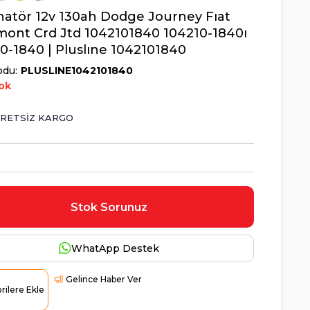
natör 12v 130ah Dodge Journey Fıat
ont Crd Jtd 1042101840 104210-1840ı
0-1840 | Pluslıne 1042101840
odu
PLUSLINE1042101840
ok
RETSIZ KARGO
Stok Sorunuz
WhatApp Destek
Gelince Haber Ver
rilere Ekle