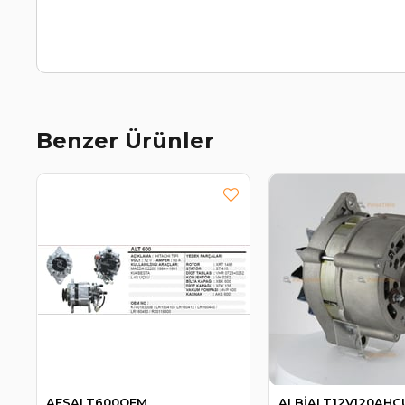
Benzer Ürünler
AESALT600OEM
ALBİALT12V120AH