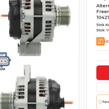
Alter
Freem
10421
Stok K
Stok:
Y
ÜC
Favo