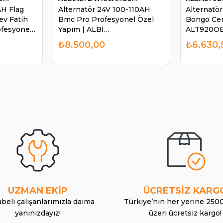
AH Flag
Alternatör 24V 100-110AH
Alternatö
ev Fatih
Bmc Pro Profesyonel Özel
Bongo Cer
ofesyonel
Yapım | ALBİ
ALT920O
ALT24V100AHCUM
₺8.500,00
₺6.630,
UZMAN EKİP
ÜCRETSİZ KARG
beli çalışanlarımızla daima
Türkiye’nin her yerine 250
yanınızdayız!
üzeri ücretsiz kargo!