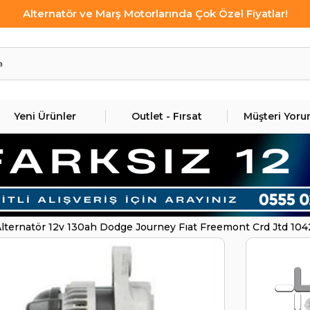
Alternatör ve Marş Motorlarında Çok Özel Fiyatlar!
Yeni Ürünler
Outlet - Fırsat
Müşteri Yoru
lternatör 12v 130ah Dodge Journey Fıat Freemont Crd Jtd 104
1042101840