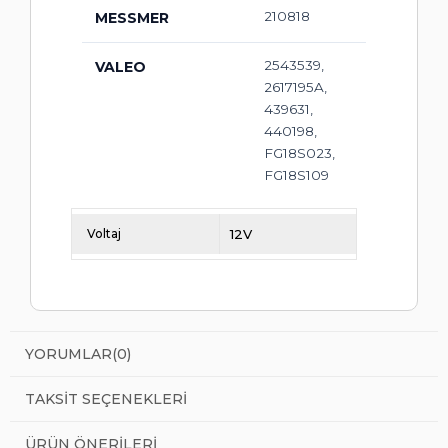
210818
MESSMER
2543539,
VALEO
2617195A,
439631,
440198,
FG18S023,
FG18S109
Voltaj
12V
YORUMLAR
(0)
TAKSIT SEÇENEKLERI
ÜRÜN ÖNERILERI