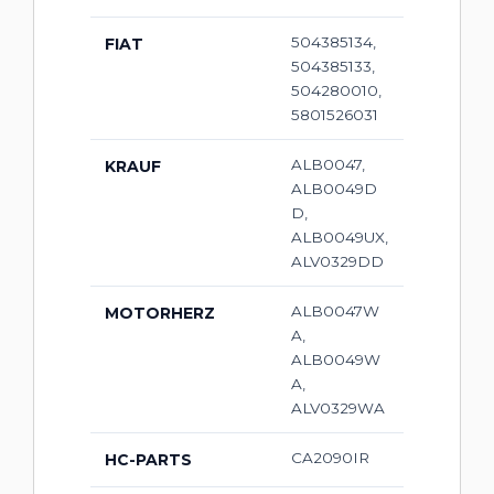
504385134,
FIAT
504385133,
504280010,
5801526031
ALB0047,
KRAUF
ALB0049D
D,
ALB0049UX,
ALV0329DD
ALB0047W
MOTORHERZ
A,
ALB0049W
A,
ALV0329WA
CA2090IR
HC-PARTS