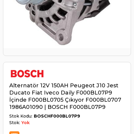
Alternatör 12V 150AH Peugeot J10 Jest
Ducato Fiat Iveco Daily F000BL07P9
İçinde F000BL0705 Çıkıyor F000BL0707
1986A01090 | BOSCH F000BL07P9
Stok Kodu
BOSCHF000BL07P9
Stok:
Yok