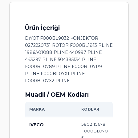
Ürün İçeriği
DİYOT F000BL9032 KONJEKTÖR
0272220731 ROTOR F000BL1813 PLINE
1986A01088 PLINE 440997 PLINE
443297 PLINE 504385134 PLINE
F000BL0789 PLINE F000BL07P9
PLINE F000BL07X1 PLINE
F000BL07X2 PLINE
Muadil / OEM Kodları
MARKA
KODLAR
5802115678,
IVECO
F000BL070
5,