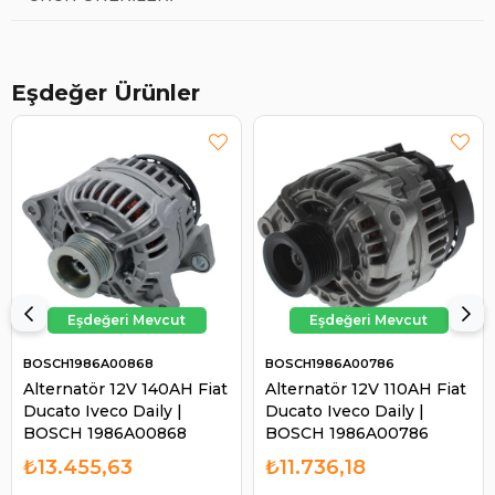
Eşdeğer Ürünler
BOSCH1986A00868
BOSCH1986A00786
Alternatör 12V 140AH Fiat
Alternatör 12V 110AH Fiat
Ducato Iveco Daily |
Ducato Iveco Daily |
BOSCH 1986A00868
BOSCH 1986A00786
₺13.455,63
₺11.736,18