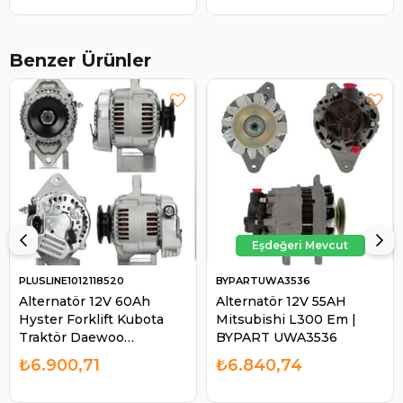
Benzer Ürünler
PLUSLINE1012118520
BYPARTUWA3536
Alternatör 12V 60Ah
Alternatör 12V 55AH
Hyster Forklift Kubota
Mitsubishi L300 Em |
Traktör Daewoo
BYPART UWA3536
Johndeere 1565 Massey
₺6.900,71
₺6.840,74
Ferguson Agco | Pluslıne
1012118520