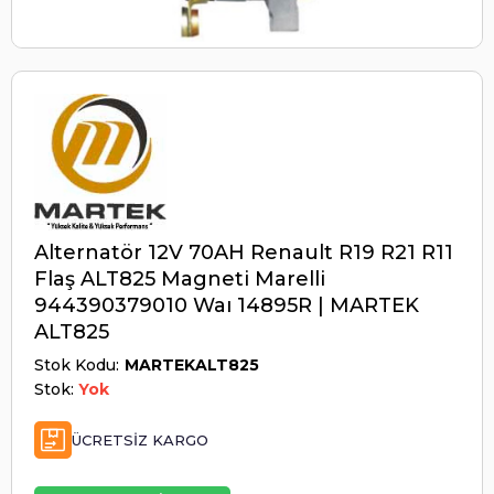
Alternatör 12V 70AH Renault R19 R21 R11
Flaş ALT825 Magneti Marelli
944390379010 Waı 14895R | MARTEK
ALT825
Stok Kodu
MARTEKALT825
Stok:
Yok
ÜCRETSIZ KARGO