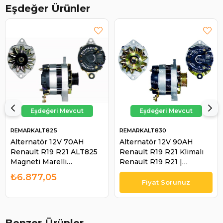
Eşdeğer Ürünler
REMARKALT825
REMARKALT830
Alternatör 12V 70AH
Alternatör 12V 90AH
Renault R19 R21 ALT825
Renault R19 R21 Klimalı
Magneti Marelli
Renault R19 R21 |
944390379010 Waı
REMARK ALT830
₺6.877,05
14895R | REMARK
ALT825
Benzer Ürünler