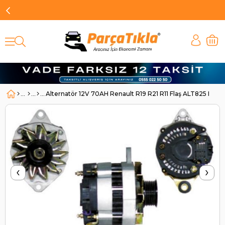
Alternatör 12V 70AH Renault R19 R21 R11 Flaş ALT825 Ma
‹
›