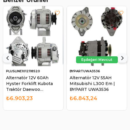
PLUSLINE1012118520
BYPARTUWA3536
Alternatör 12V 60Ah
Alternatör 12V 55AH
Hyster Forklift Kubota
Mitsubishi L300 Em |
Traktör Daewoo
BYPART UWA3536
Johndeere 1565 Massey
₺6.903,23
₺6.843,24
Ferguson Agco | Pluslıne
1012118520