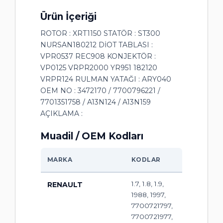
Ürün İçeriği
ROTOR : XRT1150 STATÖR : ST300
NURSAN180212 DİOT TABLASI :
VPR0537 REC908 KONJEKTÖR :
VP0125 VRPR2000 YR951 182120
VRPR124 RULMAN YATAĞI : ARY040
OEM NO : 3472170 / 7700796221 /
7701351758 / A13N124 / A13N159
AÇIKLAMA :
Muadil / OEM Kodları
MARKA
KODLAR
1.7, 1.8, 1.9,
RENAULT
1988, 1997,
7700721797,
7700721977,