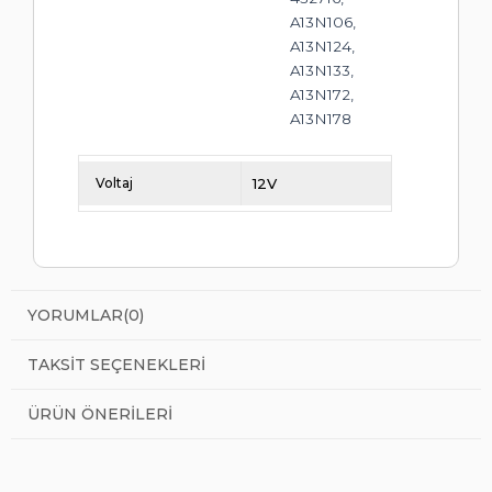
A13N106,
A13N124,
A13N133,
A13N172,
A13N178
Voltaj
12V
YORUMLAR
(0)
TAKSIT SEÇENEKLERI
ÜRÜN ÖNERILERI