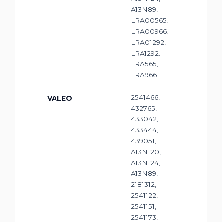
A13N89,
LRA00565,
LRA00966,
LRA01292,
LRA1292,
LRA565,
LRA966
2541466,
VALEO
432765,
433042,
433444,
439051,
A13N120,
A13N124,
A13N89,
2181312,
2541122,
2541151,
2541173,