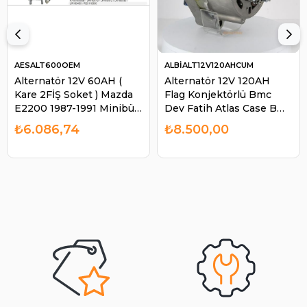
AESALT600OEM
ALBİALT12V120AHCUM
Alternatör 12V 60AH (
Alternatör 12V 120AH
Kare 2FİŞ Soket ) Mazda
Flag Konjektörlü Bmc
E2200 1987-1991 Minibüs
Dev Fatih Atlas Case Bmc
Ym Kia Besta Mazda
Profesyonel ALT340 |
₺6.086,74
₺8.500,00
E2200 ALT600 | AES
ALBİ ALT12V120AHCUM
ALT600OEM