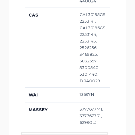
440024
CAL30195GS,
CAS
2253141,
CAL30196GS,
2253144,
2253145,
2526256,
3469825,
3832557,
5300540,
5301440,
DRA0029
13697N
WAI
3777677M1,
MASSEY
3777677R1,
62990LJ