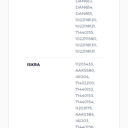
DAN653,
DAN654,
DAN655,
1022118120,
1022118121,
71440155,
1022111580,
1022118130,
1022118131
11203433,
ISKRA
AAK5580,
IA1204,
71432200,
71440152,
71440153,
71440154,
11203175,
AAK5384,
IA1203,
71440156