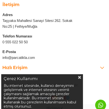
İletişim
Adres
Taşyaka Mahallesi Sanayi Sitesi 262. Sokak
No:25 | Fethiye/Muğla
Telefon Numarası
0 555 022 50 50
E-Posta
info@parcatikla.com
Hızlı Erişim
Çerez Kullanımı
©2025
Parcatikla.com
| Tüm Hakları Saklıdır.
Bu internet sitesinde, kullanıcı deneyimini
geliştirmek ve internet sitesinin verimli
çalışmasını sağlamak amacıyla çerezler
kullanılmaktadır. Bu internet sitesini
kullanarak bu çerezlerin kullanılmasını kabul
etmiş olursunuz.