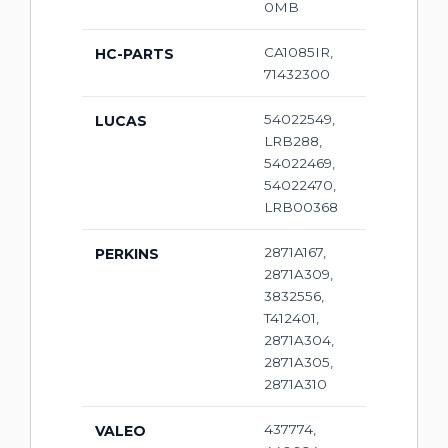
0MB
CA1085IR,
HC-PARTS
71432300
54022549,
LUCAS
LRB288,
54022469,
54022470,
LRB00368
2871A167,
PERKINS
2871A309,
3832556,
T412401,
2871A304,
2871A305,
2871A310
437774,
VALEO