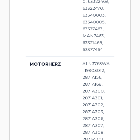
0, 63322469,
63322470,
63340003,
63340005,
63377463,
MAN7463,
63321468,
63377464
ALN3763WA
MOTORHERZ
, 19903012,
2871A156,
2871A168,
2871A300,
2871A301,
2871A302,
2871A303,
2871A306,
2871A307,
2871A308,
2873A301,