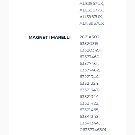
ALE3967UX,
ALE3967YX,
ALI3967UX,
ALN3967UX
2871A302,
MAGNETI MARELLI
63320319,
63320349,
63377460,
63377461,
63377462,
63221344,
63321324,
63321343,
63321344,
63321422,
63321465,
63341343,
63341344,
06337746301