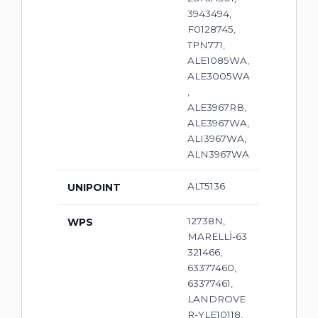
3943494,
F0128745,
TPN771,
ALE1085WA,
ALE3005WA
,
ALE3967RB,
ALE3967WA,
ALI3967WA,
ALN3967WA
ALT5136
UNIPOINT
12738N,
WPS
MARELLİ-63
321466,
63377460,
63377461,
LANDROVE
R-YLE10118,