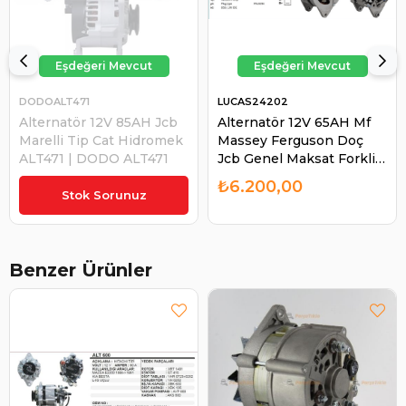
DODOALT471
LUCAS24202
Alternatör 12V 85AH Jcb
Alternatör 12V 65AH Mf
Marelli Tip Cat Hidromek
Massey Ferguson Doç
ALT471 | DODO ALT471
Jcb Genel Maksat Forklift
Yükleyici Jcb Perkins
₺6.398,46
₺6.200,00
Kepçe Hidromek Kepçe
Stok Sorunuz
LUC24202 | LUCAS
24202
Benzer Ürünler