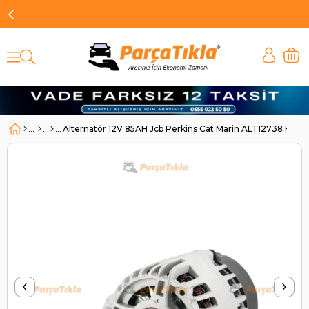
Alternatör 12V 85AH Jcb Perkins Cat Marin ALT12738 H
‹
›