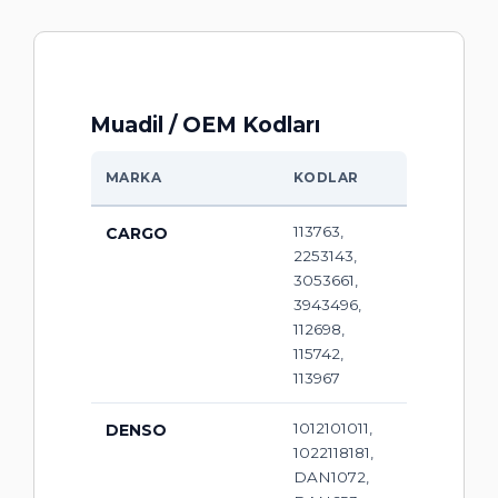
Muadil / OEM Kodları
MARKA
KODLAR
113763,
CARGO
2253143,
3053661,
3943496,
112698,
115742,
113967
1012101011,
DENSO
1022118181,
DAN1072,