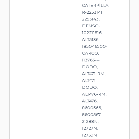
CATERPİLLA
R-2253141,
2253143,
DENSO-
102211816,
ALT5136-
185046500-
CARGO,
113763---
DODO,
ALT471-RM,
ALT471-
DODO,
ALT476-RM,
ALT476,
8600566,
8600567,
21288N,
12727N,
12739N