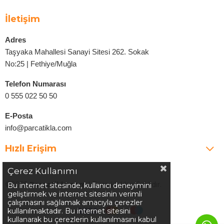
İletişim
Adres
Taşyaka Mahallesi Sanayi Sitesi 262. Sokak
No:25 | Fethiye/Muğla
Telefon Numarası
0 555 022 50 50
E-Posta
info@parcatikla.com
Hızlı Erişim
Çerez Kullanımı
©2025
Parcatikla.com
| Tüm Hakları Saklıdır.
Bu internet sitesinde, kullanıcı deneyimini
geliştirmek ve internet sitesinin verimli
çalışmasını sağlamak amacıyla çerezler
kullanılmaktadır. Bu internet sitesini
kullanarak bu çerezlerin kullanılmasını kabul