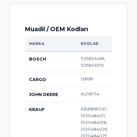
Muadil / OEM Kodları
MARKA
KODLAR
1125824466,
BOSCH
1125824575
138181
CARGO
AL118734
JOHN DEERE
ABB8181DD,
KRAUF
0120484011,
0120484018,
0120484026,
0120484027,