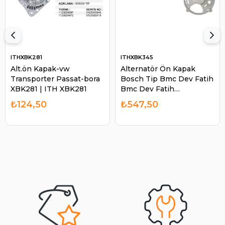
ITHXBK281
ITHXBK345
Alt.ön Kapak-vw
Alternatör Ön Kapak
Transporter Passat-bora
Bosch Tip Bmc Dev Fatih
XBK281 | ITH XBK281
Bmc Dev Fatih
Profesyonel Atlas Case
₺124,50
₺547,50
Cummıns | ITH XBK345