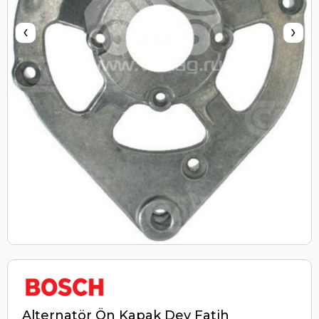
‹
›
Alternatör Ön Kapak Dev Fatih