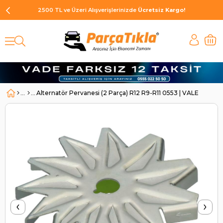
2500 TL ve Üzeri Alışverişlerinizde
Ücretsiz Kargo!
Alternatör Pervanesi (2 Parça) R12 R9-R11 0553 | VALEO 5905
‹
›