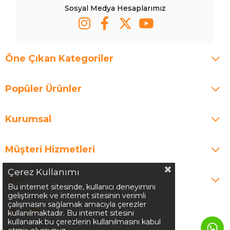
Sosyal Medya Hesaplarımız
Öne Çıkan Kategoriler
Popüler Ürünler
Kurumsal
Müşteri Hizmetleri
Çerez Kullanımı
Üye
Bu internet sitesinde, kullanıcı deneyimini
geliştirmek ve internet sitesinin verimli
çalışmasını sağlamak amacıyla çerezler
İletişim
kullanılmaktadır. Bu internet sitesini
kullanarak bu çerezlerin kullanılmasını kabul