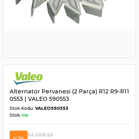
Alternatör Pervanesi (2 Parça) R12 R9-R11
0553 | VALEO 590553
Stok Kodu
VALEO590553
Stok:
Var
₺1.208,55
74