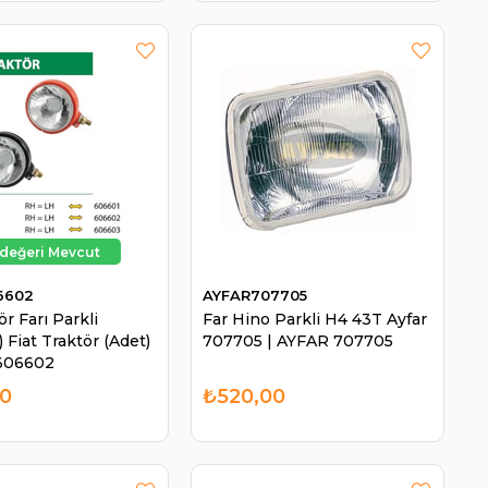
6602
AYFAR707705
ör Farı Parkli
Far Hino Parkli H4 43T Ayfar
 Fiat Traktör (Adet)
707705 | AYFAR 707705
 606602
00
₺520,00