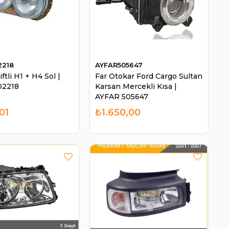
2218
AYFAR505647
ftli H1 + H4 Sol |
Far Otokar Ford Cargo Sultan
02218
Karsan Mercekli Kısa |
AYFAR 505647
01
₺1.650,00