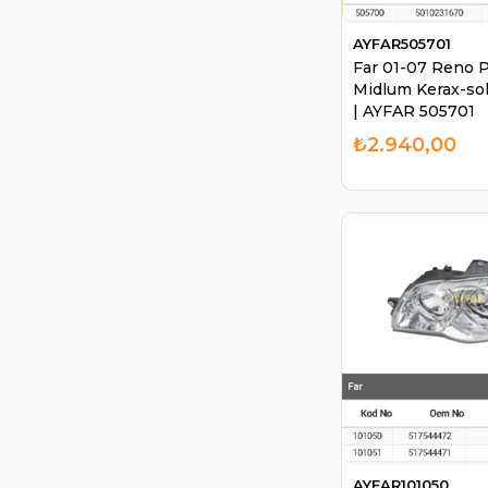
AYFAR505701
Far 01-07 Reno
Midlum Kerax-so
| AYFAR 505701
₺2.940,00
AYFAR101050