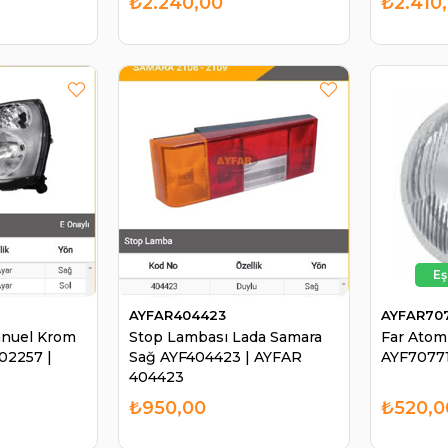
₺2.240,00
₺2.410
AYFAR404423
AYFAR70
anuel Krom
Stop Lambası Lada Samara
Far Atom 
02257 |
Sağ AYF404423 | AYFAR
AYF70771
404423
₺950,00
₺520,0