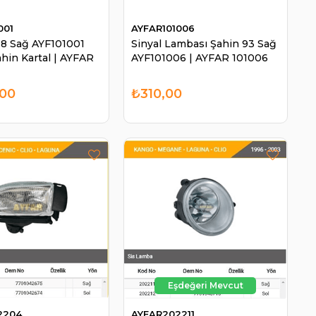
001
AYFAR101006
88 Sağ AYF101001
Sinyal Lambası Şahin 93 Sağ
hin Kartal | AYFAR
AYF101006 | AYFAR 101006
,00
₺310,00
2204
AYFAR202211