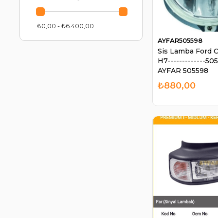
₺0,00 - ₺6.400,00
AYFAR505598
Sis Lamba Ford C
H7-------------50
AYFAR 505598
₺880,00