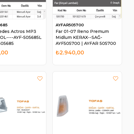
5685
AYFAR505700
edes Actros MP3
Far 01-07 Reno Premum
OL----AYF-505685L
Midlum KERAX--SAĞ-
505685
AYF505700 | AYFAR 505700
,00
₺2.940,00