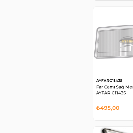
AYFARC11435
Far Camı Sağ Mer
AYFAR C11435
₺495,00