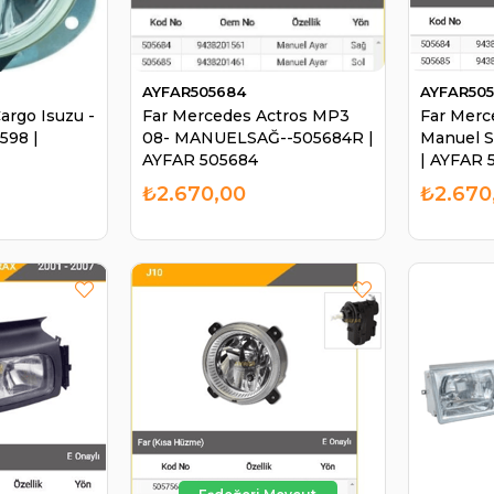
AYFAR505684
AYFAR50
argo Isuzu -
Far Mercedes Actros MP3
Far Merc
5598 |
08- MANUELSAĞ--505684R |
Manuel S
AYFAR 505684
| AYFAR 
₺2.670,00
₺2.670