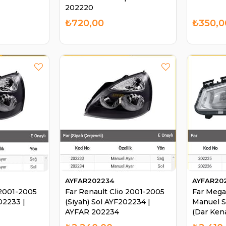
202220
₺720,00
₺350,0
AYFAR202234
AYFAR20
 2001-2005
Far Renault Clio 2001-2005
Far Mega
02233 |
(Siyah) Sol AYF202234 |
Manuel 
AYFAR 202234
(Dar Ken