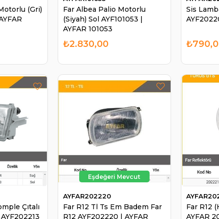
otorlu (Gri)
Far Albea Palio Motorlu
Sis Lamb
 AYFAR
(Siyah) Sol AYF101053 |
AYF2022
AYFAR 101053
₺2.830,00
₺790,
AYFAR202220
AYFAR20
omple Çıtalı
Far R12 Tl Ts Em Badem Far
Far R12 (
a AYF202213
R12 AYF202220 | AYFAR
AYFAR 2