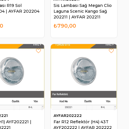
ası R19 Sol
Sis Lambası Sağ Megan Clio
04 | AYFAR 202204
Laguna Scenic Kango Sağ
202211 | AYFAR 202211
00
₺790,00
2221
AYFAR202222
H1) AYF202221 |
Far R12 Reflektör (H4) 43T
02221
AYF202222 | AYFAR 202222