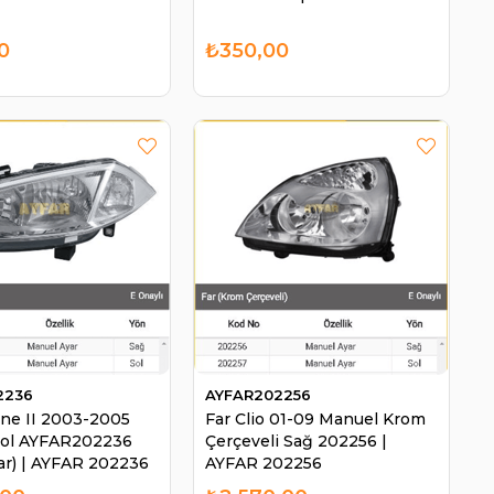
0
₺350,00
2236
AYFAR202256
ne II 2003-2005
Far Clio 01-09 Manuel Krom
Sol AYFAR202236
Çerçeveli Sağ 202256 |
ar) | AYFAR 202236
AYFAR 202256