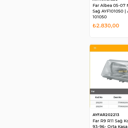
Far Albea 05-07 M
Sağ AYF101050 |
101050
₺2.830,00
AYFAR202213
Far R9 R11 Sağ K
93-96- Orta Kas