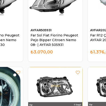
AYFAR505931
AYFAR20
rino Peugeot
Far Sol Fiat Fiorino Peugeot
Far R12 Çi
roen Nemo
Pejo Bipper Citroen Nemo
AYFAR 2
930
08- | AYFAR 505931
₺3.070,00
₺1.376,