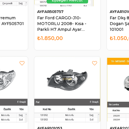
AYFAR505757
AYFAR101
 Premum
Far Ford CARGO-J10-
Far Dkş 
l AYF505701
MOTORLU 2008- Kısa -
Dogan Şa
Parkli H7 Ampul Ayar
101001
Motorlu Ford Otosan Büyük
₺1.850,00
₺1.050
Cargo 3238--- ------505757 |
AYFAR 505757
AYFAR101053
AYFAR20