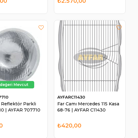
,00
₺2.570,00
7710
AYFARC11430
Reflektör Parkli
Far Camı Mercedes 115 Kasa
0 | AYFAR 707710
68-76 | AYFAR C11430
0
₺420,00