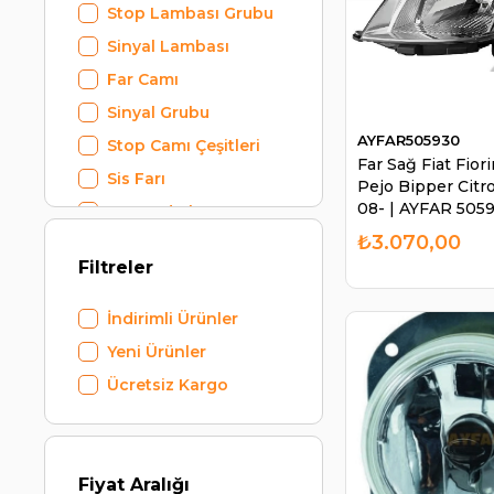
Stop Lambası Grubu
Sinyal Lambası
Far Camı
Sinyal Grubu
AYFAR505930
Stop Camı Çeşitleri
Far Sağ Fiat Fio
Sis Farı
Pejo Bipper Cit
08- | AYFAR 505
Oto Aydınlatma
₺3.070,00
Traktör Grubu
Filtreler
İndirimli Ürünler
Yeni Ürünler
Ücretsiz Kargo
Fiyat Aralığı