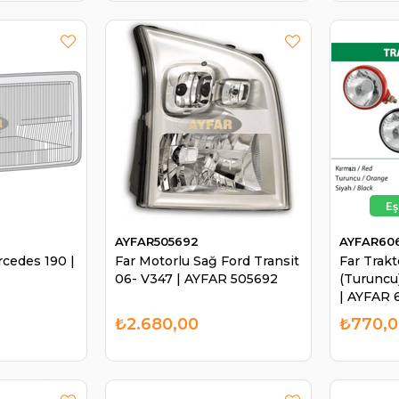
AYFAR505692
AYFAR60
cedes 190 |
Far Motorlu Sağ Ford Transit
Far Trakt
06- V347 | AYFAR 505692
(Turuncu)
| AYFAR
₺2.680,00
₺770,