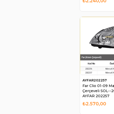
₺2.240,00
AYFAR202257
Far Clio 01-09 M
Çerçeveli SOL--2
AYFAR 202257
₺2.570,00