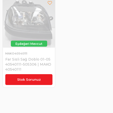
MAKO40540111
Far Sisli Sağ Doblo 01-05
40540111-505306 | MAKO
40540111
₺5.465,00
Stok Sorunuz