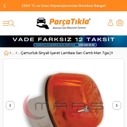
2500 TL ve Üzeri Alışverişlerinizde
Ücretsiz Kargo!
Çamurluk Sinyali İşaret Lambası Sarı Camlı Man Tga | MARS 6
‹
›