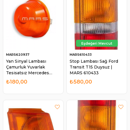
MARS620937
MARS610433
Yan Sinyal Lambası
Stop Lambası Sağ Ford
Çamurluk Yuvarlak
Transit T15 Duysuz |
Tesisatsız Mercedes
MARS 610433
Actros Axor | MARS
₺180,00
₺580,00
620937