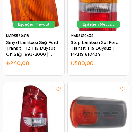
MARS520418
MARS610434
Sinyal Lambası Sağ Ford
Stop Lambası Sol Ford
Transit T12 T15 Duysuz
Transit T15 Duysuz |
Ön Sağ 1993-2000 |
MARS 610434
MARS 520418
₺240,00
₺580,00