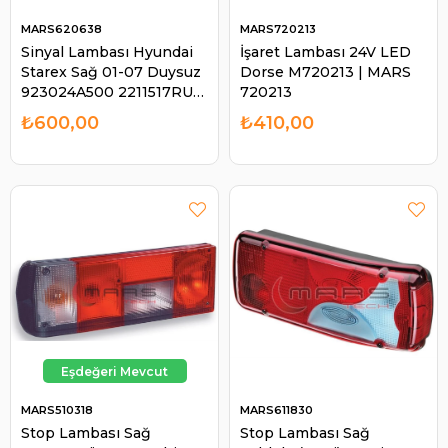
MARS620638
MARS720213
Sinyal Lambası Hyundai
İşaret Lambası 24V LED
Starex Sağ 01-07 Duysuz
Dorse M720213 | MARS
923024A500 2211517RU
720213
620638 | MARS 620638
₺600,00
₺410,00
MARS510318
MARS611830
Stop Lambası Sağ
Stop Lambası Sağ