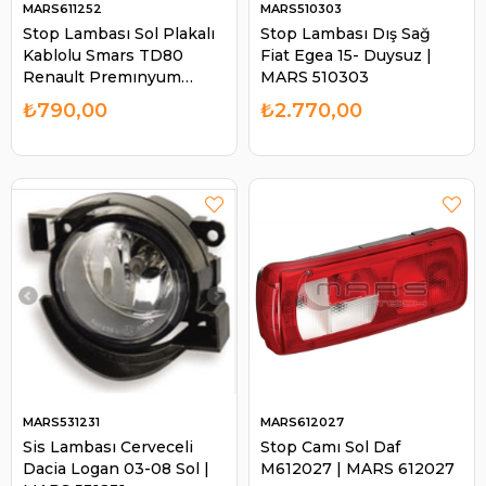
MARS611252
MARS510303
Stop Lambası Sol Plakalı
Stop Lambası Dış Sağ
Kablolu Smars TD80
Fiat Egea 15- Duysuz |
Renault Premınyum
MARS 510303
M611252 | MARS 611252
₺790,00
₺2.770,00
MARS531231
MARS612027
Sis Lambası Cerveceli
Stop Camı Sol Daf
Dacia Logan 03-08 Sol |
M612027 | MARS 612027