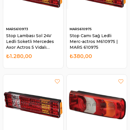
MARS610973
MARS610975
Stop Lambası Sol 24V
Stop Camı Sağ Ledli
Ledli Soketli Mercedes
Merc-actros M610975 |
Axor Actros 5 Vidalı
MARS 610975
Kanallı | MARS 610973
₺1.280,00
₺380,00