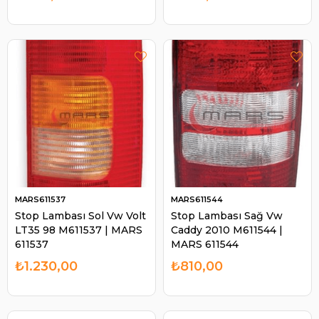
MARS611537
MARS611544
Stop Lambası Sol Vw Volt
Stop Lambası Sağ Vw
LT35 98 M611537 | MARS
Caddy 2010 M611544 |
611537
MARS 611544
₺1.230,00
₺810,00