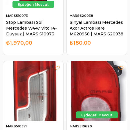
MARS510973
MARS620938
Stop Lambası Sol
Sinyal Lambası Mercedes
Mercedes W447 Vito 14-
Axor Actros Kare
Duysuz | MARS 510973
M620938 | MARS 620938
₺1.970,00
₺180,00
MARS510371
MARS510620