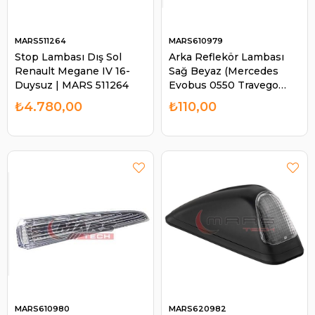
MARS511264
MARS610979
Stop Lambası Dış Sol
Arka Reflekör Lambası
Renault Megane IV 16-
Sağ Beyaz (Mercedes
Duysuz | MARS 511264
Evobus 0550 Travego
Tourısmo Otobüs) | MARS
₺4.780,00
₺110,00
610979
MARS610980
MARS620982