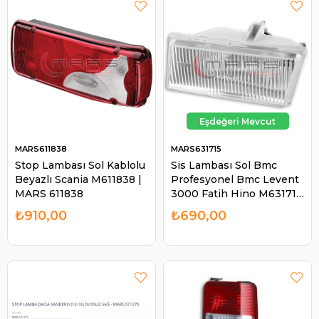
MARS611838
MARS631715
Stop Lambası Sol Kablolu
Sis Lambası Sol Bmc
Beyazlı Scania M611838 |
Profesyonel Bmc Levent
MARS 611838
3000 Fatih Hino M631715
| MARS 631715
₺910,00
₺690,00