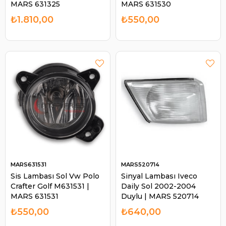
MARS 631325
MARS 631530
₺1.810,00
₺550,00
MARS631531
MARS520714
Sis Lambası Sol Vw Polo
Sinyal Lambası Iveco
Crafter Golf M631531 |
Daily Sol 2002-2004
MARS 631531
Duylu | MARS 520714
₺550,00
₺640,00