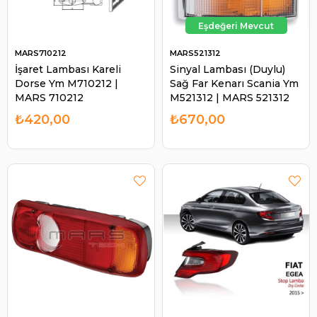
MARS710212
MARS521312
İşaret Lambası Kareli
Sinyal Lambası (Duylu)
Dorse Ym M710212 |
Sağ Far Kenarı Scania Ym
MARS 710212
M521312 | MARS 521312
₺420,00
₺670,00