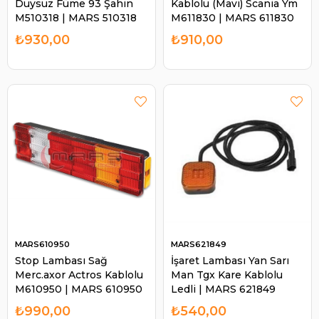
Duysuz Füme 93 Şahin
Kablolu (Mavi) Scania Ym
M510318 | MARS 510318
M611830 | MARS 611830
₺930,00
₺910,00
MARS610950
MARS621849
Stop Lambası Sağ
İşaret Lambası Yan Sarı
Merc.axor Actros Kablolu
Man Tgx Kare Kablolu
M610950 | MARS 610950
Ledli | MARS 621849
₺990,00
₺540,00