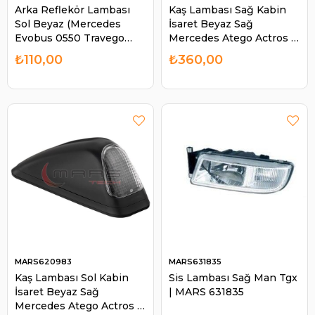
Arka Reflekör Lambası
Kaş Lambası Sağ Kabin
Sol Beyaz (Mercedes
İsaret Beyaz Sağ
Evobus 0550 Travego
Mercedes Atego Actros I
Tourısmo Otobüs) | MARS
II | MARS 620982
₺110,00
₺360,00
610980
MARS620983
MARS631835
Kaş Lambası Sol Kabin
Sis Lambası Sağ Man Tgx
İsaret Beyaz Sağ
| MARS 631835
Mercedes Atego Actros I