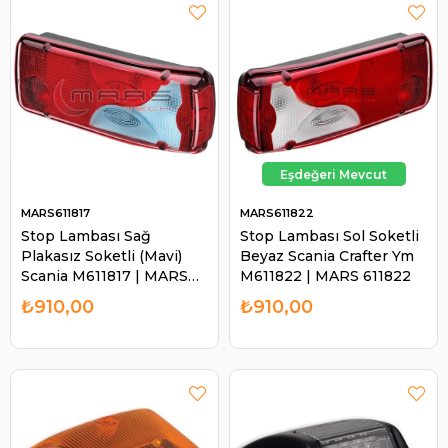
MARS611817
MARS611822
Stop Lambası Sağ
Stop Lambası Sol Soketli
Plakasız Soketli (Mavi)
Beyaz Scania Crafter Ym
Scania M611817 | MARS
M611822 | MARS 611822
611817
₺910,00
₺910,00