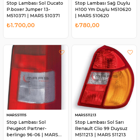
Stop Lambası Sol Ducato
Stop Lambası Sağ Duylu
P.boxer Jumper 13-
H100 Ym Duylu M510620
M510371 | MARS 510371
| MARS 510620
₺1.700,00
₺780,00
MARS511115
MARS511213
Stop Lambası Sol
Stop Lambası Sol Sarı
Peugeot Partner-
Renault Clio 99 Duysuz
berlingo 96-06 | MARS
M511213 | MARS 511213