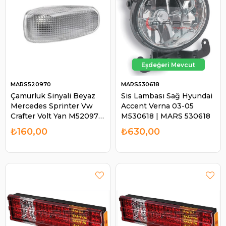
MARS520970
MARS530618
Çamurluk Sinyali Beyaz
Sis Lambası Sağ Hyundai
Mercedes Sprinter Vw
Accent Verna 03-05
Crafter Volt Yan M520970
M530618 | MARS 530618
| MARS 520970
₺160,00
₺630,00