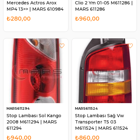
Mercedes Actros Arox
Clio 2 Ym 01-05 M611286 |
MP4 13>> | MARS 610984
MARS 611286
₺280,00
₺960,00
MARS611294
MARS611524
Stop Lambası Sol Kango
Stop Lambası Sağ Vw
2008 M611294 | MARS
Transporter T5 03
611294
M611524 | MARS 611524
₺940,00
₺860,00