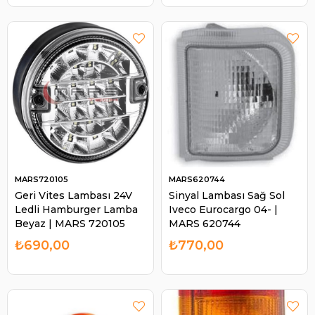
MARS720105
MARS620744
Geri Vites Lambası 24V
Sinyal Lambası Sağ Sol
Ledli Hamburger Lamba
Iveco Eurocargo 04- |
Beyaz | MARS 720105
MARS 620744
₺690,00
₺770,00