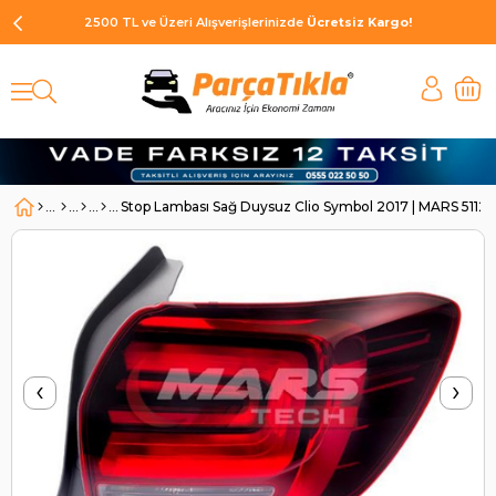
2500 TL ve Üzeri Alışverişlerinizde
Ücretsiz Kargo!
Stop Lambası Sağ Duysuz Clio Symbol 2017 | MARS 51120
‹
›