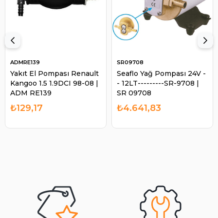
ADMRE139
SR09708
Yakıt El Pompası Renault
Seaflo Yağ Pompası 24V -
Kangoo 1.5 1.9DCI 98-08 |
- 12LT---------SR-9708 |
ADM RE139
SR 09708
₺129,17
₺4.641,83