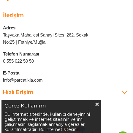
İletişim
Adres
Taşyaka Mahallesi Sanayi Sitesi 262. Sokak
No:25 | Fethiye/Muğla
Telefon Numarası
0 555 022 50 50
E-Posta
info@parcatikla.com
Hızlı Erişim
Çerez Kullanımı
©2025
Parcatikla.com
| Tüm Hakları Saklıdır.
Bu internet sitesinde, kullanıcı deneyimini
geliştirmek ve internet sitesinin verimli
çalışmasını sağlamak amacıyla çerezler
kullanılmaktadır. Bu internet sitesini