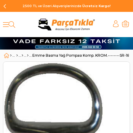
2500 TL ve Üzeri Alışverişlerinizde
Ücretsiz Kargo!
Emme Basma Yağ Pompası Komp. KROM.--------SR-18558