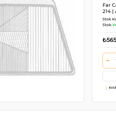
Far C
214 |
Stok K
Stok:
V
₺565
Krit