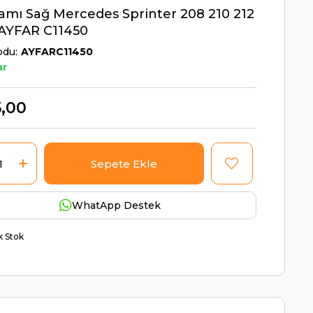
amı Sağ Mercedes Sprinter 208 210 212
 AYFAR C11450
odu
AYFARC11450
ar
,00
WhatApp Destek
ik Stok