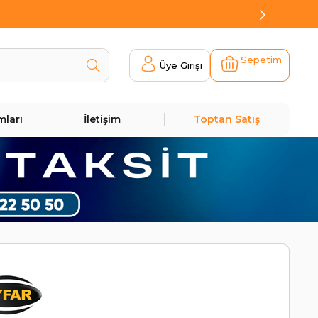
Sepetim
Üye Girişi
mları
İletişim
Toptan Satış