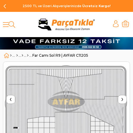
2500 TL ve Üzeri Alışverişlerinizde
Ücretsiz Kargo!
Far Camı Sol R9 | AYFAR C11205
‹
›