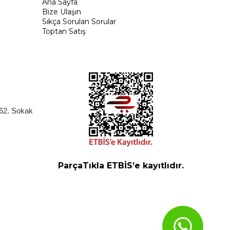
Ana Sayfa
Bize Ulaşın
Sıkça Sorulan Sorular
Toptan Satış
262. Sokak
ParçaTıkla ETBİS’e kayıtlıdır.