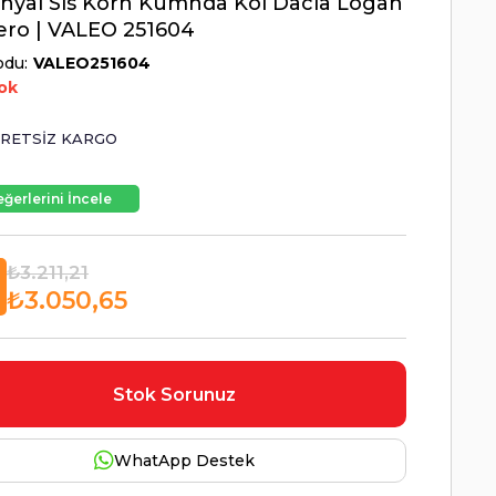
inyal Sis Korn Kumnda Kol Dacia Logan
ro | VALEO 251604
odu
VALEO251604
ok
RETSIZ KARGO
ğerlerini İncele
₺3.211,21
₺3.050,65
Stok Sorunuz
WhatApp Destek