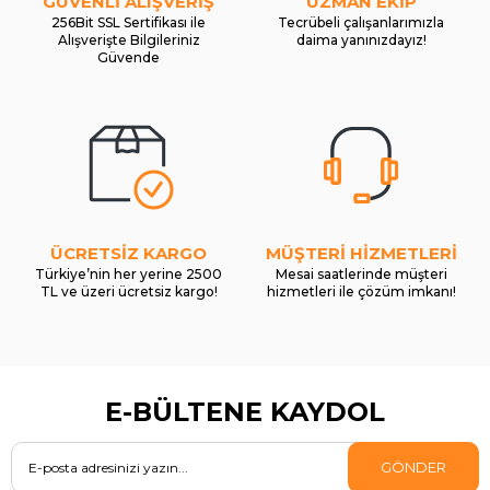
GÜVENLİ ALIŞVERİŞ
UZMAN EKİP
256Bit SSL Sertifikası ile
Tecrübeli çalışanlarımızla
Alışverişte Bilgileriniz
daima yanınızdayız!
Güvende
ÜCRETSİZ KARGO
MÜŞTERİ HİZMETLERİ
Türkiye’nin her yerine 2500
Mesai saatlerinde müşteri
TL ve üzeri ücretsiz kargo!
hizmetleri ile çözüm imkanı!
E-BÜLTENE KAYDOL
GÖNDER