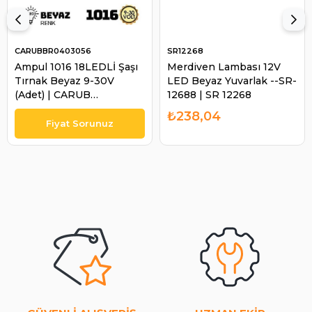
CARUBBR0403056
SR12268
Ampul 1016 18LEDLİ Şaşı
Merdiven Lambası 12V
Tırnak Beyaz 9-30V
LED Beyaz Yuvarlak --SR-
(Adet) | CARUB
12688 | SR 12268
BR0403056
₺238,04