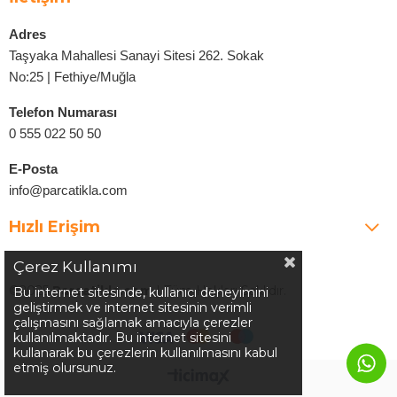
Adres
Taşyaka Mahallesi Sanayi Sitesi 262. Sokak
No:25 | Fethiye/Muğla
Telefon Numarası
0 555 022 50 50
E-Posta
info@parcatikla.com
Hızlı Erişim
Çerez Kullanımı
©2025
Parcatikla.com
| Tüm Hakları Saklıdır.
Bu internet sitesinde, kullanıcı deneyimini
geliştirmek ve internet sitesinin verimli
çalışmasını sağlamak amacıyla çerezler
kullanılmaktadır. Bu internet sitesini
kullanarak bu çerezlerin kullanılmasını kabul
etmiş olursunuz.