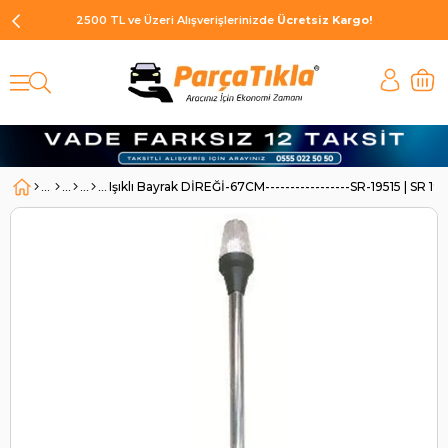
2500 TL ve Üzeri Alışverişlerinizde
Ücretsiz Kargo!
Işıklı Bayrak DİREĞİ-67CM-----------------SR-19515 | SR 195