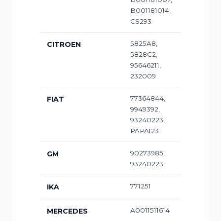
B001181014,
CS293
5825A8,
CITROEN
5828C2,
95646211,
232009
77364844,
FIAT
9949392,
93240223,
PAPA123
90273985,
GM
93240223
771251
IKA
A0011511614
MERCEDES