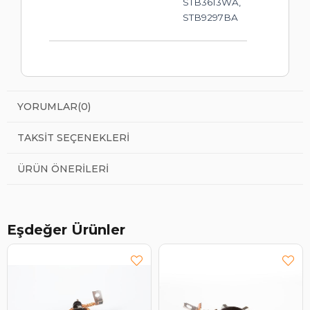
STB3613WA,
STB9297BA
YORUMLAR
(0)
TAKSIT SEÇENEKLERI
ÜRÜN ÖNERILERI
Eşdeğer Ürünler