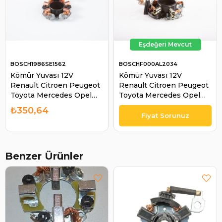
BOSCH1986SE1562
BOSCHF000AL2034
Kömür Yuvası 12V
Kömür Yuvası 12V
Renault Citroen Peugeot
Renault Citroen Peugeot
Toyota Mercedes Opel
Toyota Mercedes Opel
Volswagenford Escort |
Volswagen | BOSCH
₺350,64
BOSCH 1986SE1562
F000AL2034
Benzer Ürünler