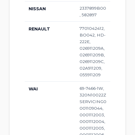
2337899B00
NISSAN
, 582897
7701042412,
RENAULT
BO042, HD-
222E,
026911209A,
026911209B,
026911209C,
02A911209,
055911209
69-7466-1W,
WAI
320N10022Z
SERVICING0
001109044,
0001112003,
0001112004,
0001112005,
0001112006,