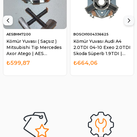
AESBHM7200
BOSCH1004336625
Kömür Yuvası ( Saçsız )
Kömür Yuvası Audi A4
Mitsubishi Tip Mercedes
2.0TDI 04-10 Exeo 2.0TDI
Axor Atego | AES
Skoda Süperb 1.9TDI |
BHM7200
BOSCH 1004336625
₺599,87
₺664,06