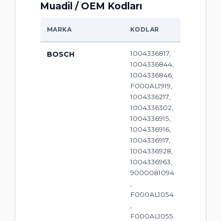
Muadil / OEM Kodları
MARKA
KODLAR
1004336817,
BOSCH
1004336844,
1004336846,
F000AL1919,
1004336217,
1004336302,
1004336915,
1004336916,
1004336917,
1004336928,
1004336963,
9000081094
,
F000AL1054
,
F000AL1055