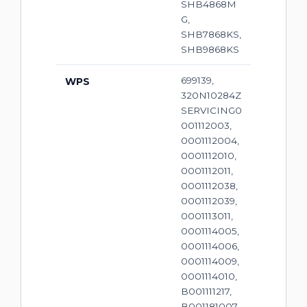
SHB4868M
G,
SHB7868KS,
SHB9868KS
699139,
WPS
320N10284Z
SERVICING0
001112003,
0001112004,
0001112010,
0001112011,
0001112038,
0001112039,
0001113011,
0001114005,
0001114006,
0001114009,
0001114010,
B001111217,
B001181007,