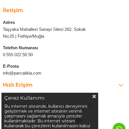
İletişim
Adres
Taşyaka Mahallesi Sanayi Sitesi 262. Sokak
No:25 | Fethiye/Muğla
Telefon Numarası
0 555 022 50 50
E-Posta
info@parcatikla.com
Hızlı Erişim
Çerez Kullanımı
©2025
Parcatikla.com
| Tüm Hakları Saklıdır.
Bu internet sitesinde, kullanıcı deneyimini
geliştirmek ve internet sitesinin verimli
çalışmasını sağlamak amacıyla çerezler
kullanılmaktadır. Bu internet sitesini
kullanarak bu çerezlerin kullanılmasını kabul