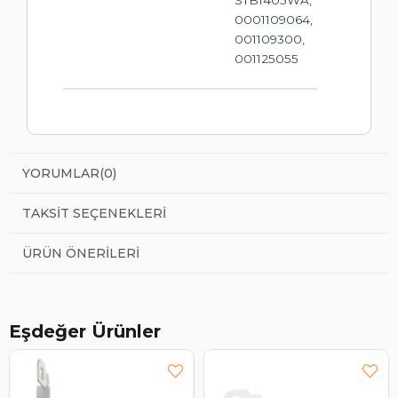
0001109064,
001109300,
001125055
YORUMLAR
(0)
TAKSIT SEÇENEKLERI
ÜRÜN ÖNERILERI
Eşdeğer Ürünler