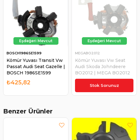
BOSCH1986SE1599
MEGABO2012
Kömür Yuvası Transit Vw
Kömür Yuvası Vw Seat
Passat Audi Seat Gazelle |
Audi Skoda Johndeere
BOSCH 1986SE1599
BO2012 | MEGA BO2012
₺425,82
₺530,00
Stok Sorunuz
Benzer Ürünler