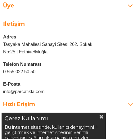
Üye
İletişim
Adres
Taşyaka Mahallesi Sanayi Sitesi 262. Sokak
No:25 | Fethiye/Muğla
Telefon Numarası
0 555 022 50 50
E-Posta
info@parcatikla.com
Hızlı Erişim
Çerez Kullanımı
©2025
Parcatikla.com
| Tüm Hakları Saklıdır.
Bu internet sitesinde, kullanıcı deneyimini
geliştirmek ve internet sitesinin verimli
çalışmasını sağlamak amacıyla çerezler