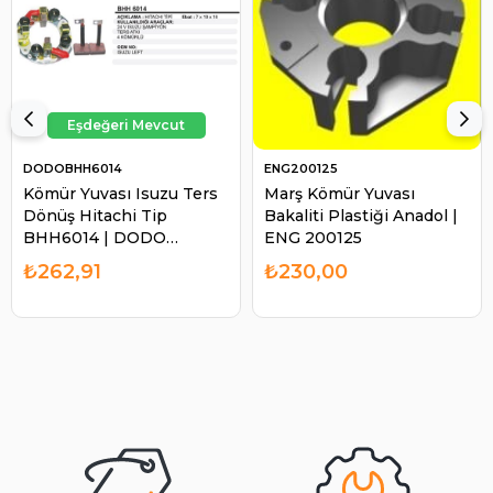
DODOBHH6014
ENG200125
Kömür Yuvası Isuzu Ters
Marş Kömür Yuvası
Dönüş Hitachi Tip
Bakaliti Plastiği Anadol |
BHH6014 | DODO
ENG 200125
BHH6014
₺262,91
₺230,00