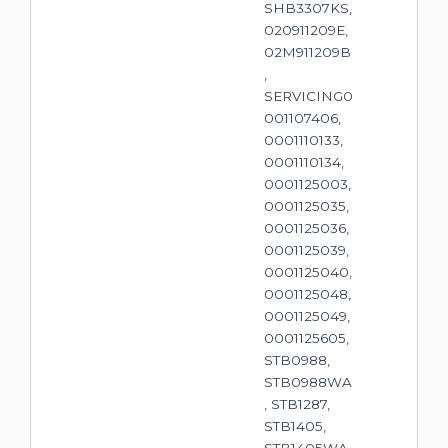
SHB3307KS,
020911209E,
02M911209B
,
SERVICING0
001107406,
0001110133,
0001110134,
0001125003,
0001125035,
0001125036,
0001125039,
0001125040,
0001125048,
0001125049,
0001125605,
STB0988,
STB0988WA
, STB1287,
STB1405,
STB1405WA,