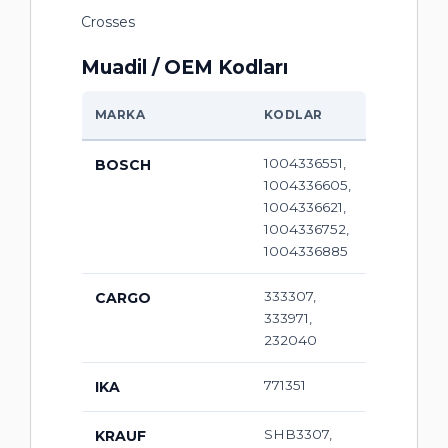
Crosses
Muadil / OEM Kodları
MARKA
KODLAR
1004336551,
BOSCH
1004336605,
1004336621,
1004336752,
1004336885
333307,
CARGO
333971,
232040
771351
IKA
SHB3307,
KRAUF