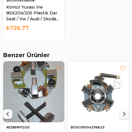
SEG1004336506
Kömür Yuvası Vw
BSX204/205 Plastik Dar
Seat / Vw / Audi / Skoda
120-121 Serisi Marslara
₺726,77
BO2051 1004336506 |
SEG 1004336506
Benzer Ürünler
AESBHM7200
BOSCH1004336625