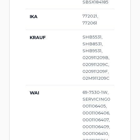
SBSX184185
772021,
IKA
772061
SHB5531,
KRAUF
SHB8531,
SHB9531,
020911209B,
020911209C,
020911209F,
02M911209C
69-7530-1W,
WAI
SERVICING0
001106405,
0001106406,
0001106407,
0001106409,
0001106410,