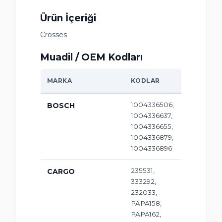
Ürün İçeriği
Crosses
Muadil / OEM Kodları
MARKA
KODLAR
1004336506,
BOSCH
1004336637,
1004336655,
1004336879,
1004336896
235531,
CARGO
333292,
232033,
PAPA158,
PAPA162,