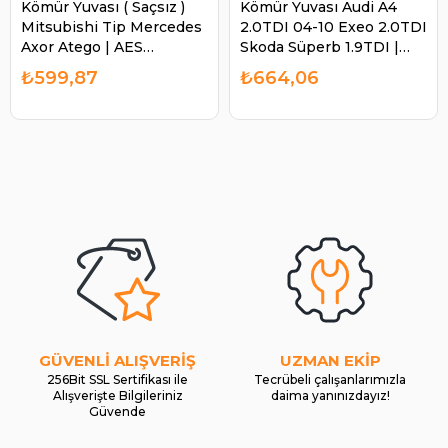
Kömür Yuvası ( Saçsız )
Kömür Yuvası Audi A4
Mitsubishi Tip Mercedes
2.0TDI 04-10 Exeo 2.0TDI
Axor Atego | AES
Skoda Süperb 1.9TDI |
BHM7200
BOSCH 1004336625
₺599,87
₺664,06
GÜVENLİ ALIŞVERİŞ
UZMAN EKİP
256Bit SSL Sertifikası ile
Tecrübeli çalışanlarımızla
Alışverişte Bilgileriniz
daima yanınızdayız!
Güvende