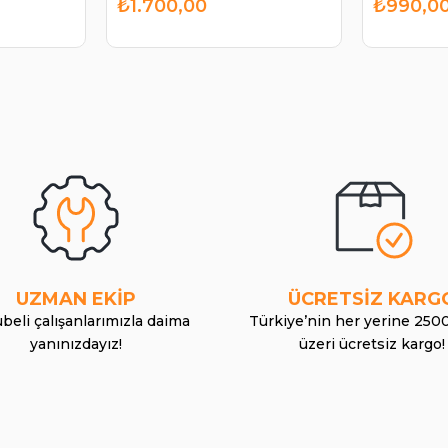
₺1.700,00
₺990,0
UZMAN EKİP
ÜCRETSİZ KARG
beli çalışanlarımızla daima
Türkiye’nin her yerine 250
yanınızdayız!
üzeri ücretsiz kargo!