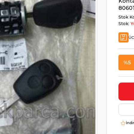
Kont
8060
Stok K
Stok:
Y
ÜC
5
İndi