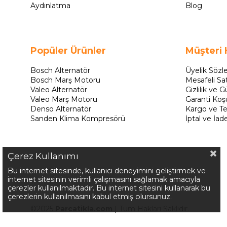
Aydınlatma
Blog
Popüler Ürünler
Müşteri 
Bosch Alternatör
Üyelik Sözl
Bosch Marş Motoru
Mesafeli Sa
Valeo Alternatör
Gizlilik ve G
Valeo Marş Motoru
Garanti Koşu
Denso Alternatör
Kargo ve Te
Sanden Klima Kompresörü
İptal ve İad
Çerez Kullanımı
Bu internet sitesinde, kullanıcı deneyimini geliştirmek ve
internet sitesinin verimli çalışmasını sağlamak amacıyla
çerezler kullanılmaktadır. Bu internet sitesini kullanarak bu
çerezlerin kullanılmasını kabul etmiş olursunuz.
©2025
Parcatikla.com
| Tüm Hakları Saklıdır.