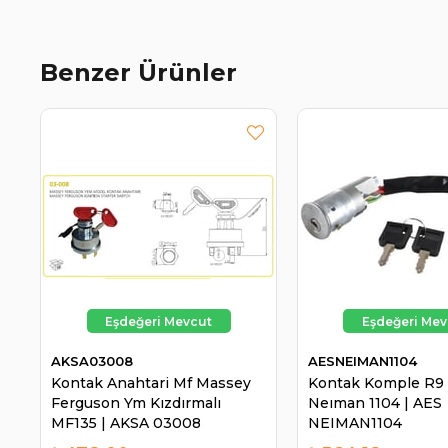
Benzer Ürünler
AKSA03008
AESNEIMAN1104
Kontak Anahtari Mf Massey
Kontak Komple R9 
Ferguson Ym Kızdırmalı
Neıman 1104 | AES
MF135 | AKSA 03008
NEIMAN1104