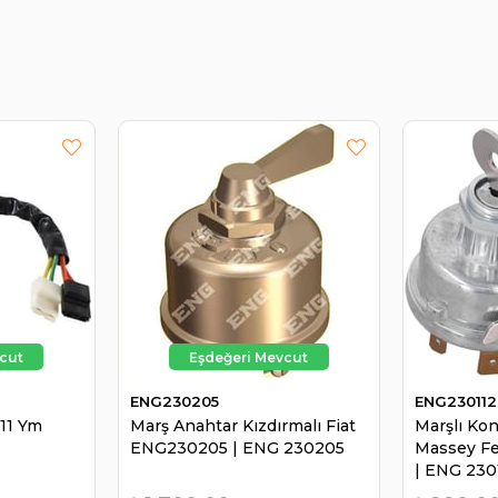
ENG230205
ENG230112
11 Ym
Marş Anahtar Kızdırmalı Fiat
Marşlı Ko
ENG230205 | ENG 230205
Massey F
| ENG 230