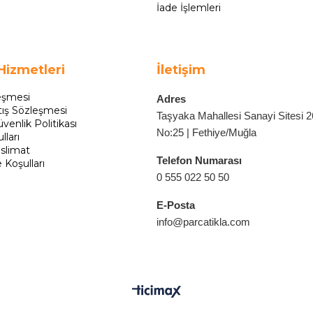
İade İşlemleri
Hizmetleri
İletişim
eşmesi
Adres
tış Sözleşmesi
Taşyaka Mahallesi Sanayi Sitesi 
üvenlik Politikası
No:25 | Fethiye/Muğla
lları
slimat
Telefon Numarası
e Koşulları
0 555 022 50 50
E-Posta
info@parcatikla.com