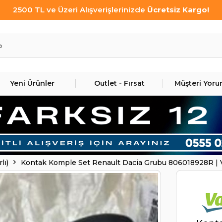
2500 TL ve Üzeri Alışverişlerinizde
Ücretsiz Kargo!
Yeni Ürünler
Outlet - Fırsat
Müşteri Yoru
lı)
Kontak Komple Set Renault Dacia Grubu 806018928R 