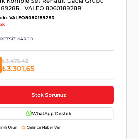
ak Komple Set Renault Dacia Grubu
18928R | VALEO 806018928R
odu
VALEO806018928R
ok
RETSIZ KARGO
₺3.475,42
₺3.301,65
Stok Sorunuz
WhatApp Destek
rimli Ürün
Gelince Haber Ver