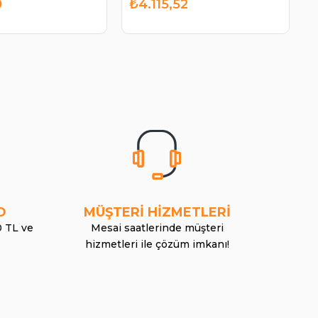
0
₺4.115,52
O
MÜŞTERİ HİZMETLERİ
0 TL ve
Mesai saatlerinde müşteri
hizmetleri ile çözüm imkanı!