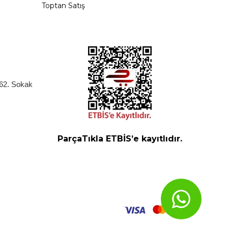
Toptan Satış
262. Sokak
ParçaTıkla ETBİS’e kayıtlıdır.