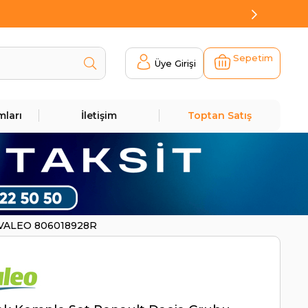
Sepetim
Üye Girişi
mları
İletişim
Toptan Satış
| VALEO 806018928R