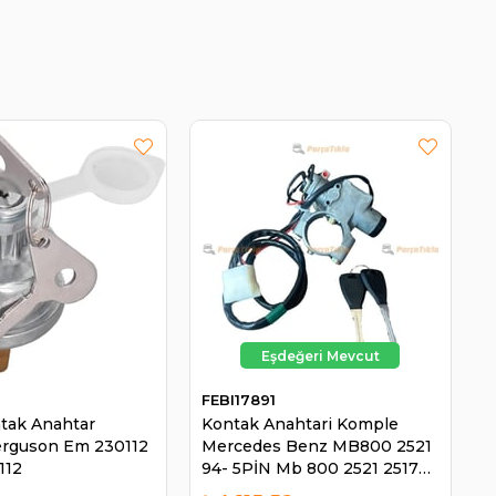
FEBI17891
ntak Anahtar
Kontak Anahtari Komple
erguson Em 230112
Mercedes Benz MB800 2521
112
94- 5PİN Mb 800 2521 2517
1994- SS972 | FEBI 17891