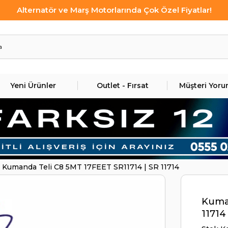
Alternatör ve Marş Motorlarında Çok Özel Fiyatlar!
Yeni Ürünler
Outlet - Fırsat
Müşteri Yoru
Kumanda Teli C8 5MT 17FEET SR11714 | SR 11714
Kuman
11714