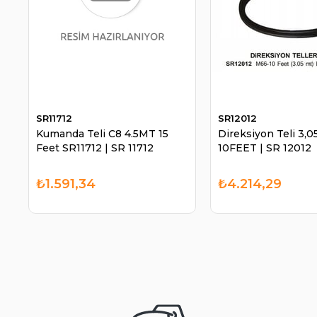
SR11712
SR12012
Kumanda Teli C8 4.5MT 15
Direksiyon Teli 3,
Feet SR11712 | SR 11712
10FEET | SR 12012
₺1.591,34
₺4.214,29