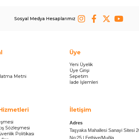
Sosyal Medya Hesaplarımız
l
Üye
Yeni Üyelik
Üye Girişi
latma Metni
Sepetim
İade İşlemleri
Hizmetleri
İletişim
eşmesi
Adres
tış Sözleşmesi
Taşyaka Mahallesi Sanayi Sitesi 
üvenlik Politikası
No:25 | Fethiye/Muğla