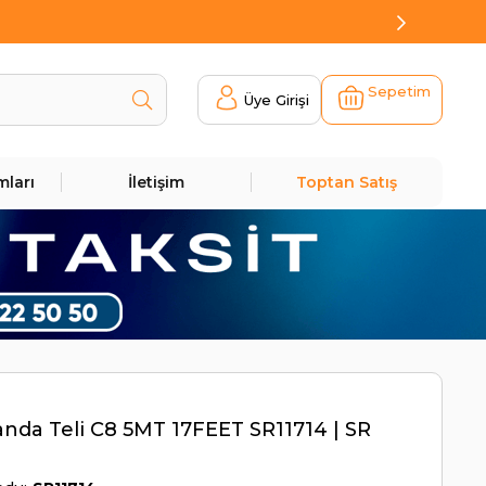
Sepetim
Üye Girişi
mları
İletişim
Toptan Satış
da Teli C8 5MT 17FEET SR11714 | SR