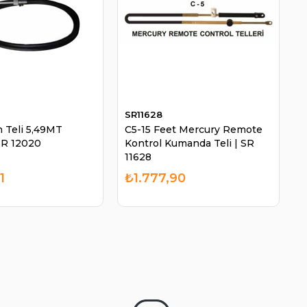
SR11628
n Teli 5,49MT
C5-15 Feet Mercury Remote
SR 12020
Kontrol Kumanda Teli | SR
11628
1
₺1.777,90