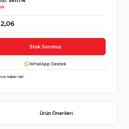
odu
SR11714
ok
12,06
Stok Sorunuz
WhatApp Destek
nce Haber Ver
Ürün Önerileri