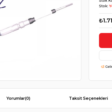
Stok K
Stok:
Y
₺1.7
Geli
Yorumlar
(0)
Taksit Seçenekleri