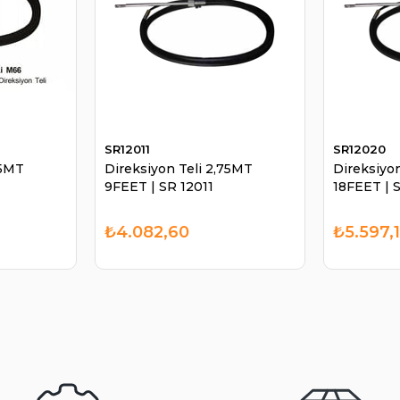
SR12011
SR12020
05MT
Direksiyon Teli 2,75MT
Direksiyo
9FEET | SR 12011
18FEET | 
₺4.082,60
₺5.597,1