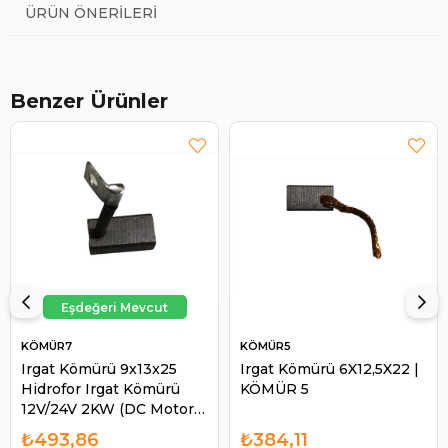
ÜRÜN ÖNERILERI
Benzer Ürünler
KÖMÜR7
KÖMÜR5
Irgat Kömürü 9x13x25
Irgat Kömürü 6X12,5X22 |
Hidrofor Irgat Kömürü
KÖMÜR 5
12V/24V 2KW (DC Motor) |
KÖMÜR 7
₺493,86
₺384,11