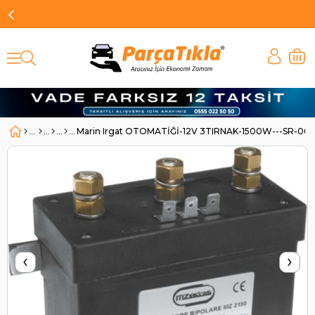
Marin Irgat OTOMATİĞİ-12V 3TIRNAK-1500W---SR-0657
‹
›