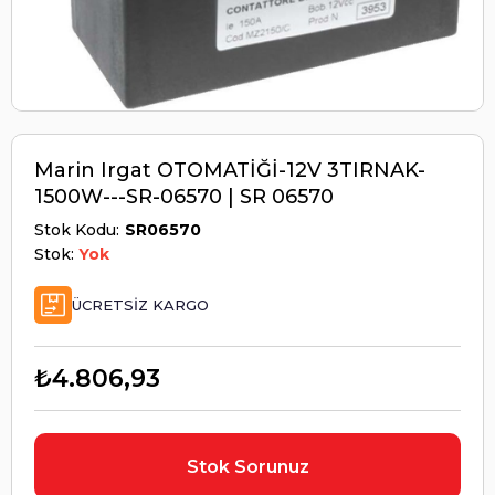
Marin Irgat OTOMATİĞİ-12V 3TIRNAK-
1500W---SR-06570 | SR 06570
Stok Kodu
SR06570
Stok:
Yok
ÜCRETSIZ KARGO
₺4.806,93
Stok Sorunuz