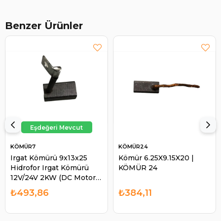
Benzer Ürünler
KÖMÜR7
KÖMÜR24
Irgat Kömürü 9x13x25
Kömür 6.25X9.15X20 |
Hidrofor Irgat Kömürü
KÖMÜR 24
12V/24V 2KW (DC Motor) |
KÖMÜR 7
₺493,86
₺384,11