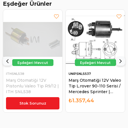
Eşdeğer Ürünler
ITHSNL538
UNIPSNLS537
Marş Otomatiği 12V
Marş Otomatiği 12V Valeo
Pistonlu Valeo Tip R9/12 |
Tip L.rover 90-110 Serisi /
ITH SNL538
Mercedes Sprinter |
UNIPOINT SNLS537
₺697,46
₺1.357,44
Stok Sorunuz