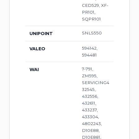
CED529, XF-
PR101,
SQPR101
SNLS550
UNIPOINT
594142,
VALEO
594481
7-791,
WAI
ZM595,
SERVICING4
32545,
432556,
432611,
433237,
433304,
4802243,
D10E88,
D10E881,