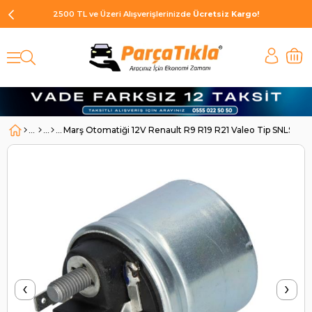
2500 TL ve Üzeri Alışverişlerinizde
Ücretsiz Kargo!
Marş Otomatiği 12V Renault R9 R19 R21 Valeo Tip SNLS550
‹
›