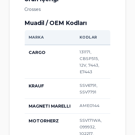
Crosses
Muadil / OEM Kodları
MARKA
KODLAR
131171,
CARGO
CBSP515,
12V, 7443,
E7443
SSV6791,
KRAUF
SSV7791
AME0144
MAGNETI MARELLI
SSV171WA,
MOTORHERZ
099932,
102217,