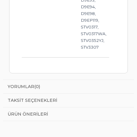
D9E93,
D9E94,
D9E98,
D9EP119,
STV0317,
STV0317WA,
STV0352YJ,
STV3307
YORUMLAR
(0)
TAKSIT SEÇENEKLERI
ÜRÜN ÖNERILERI