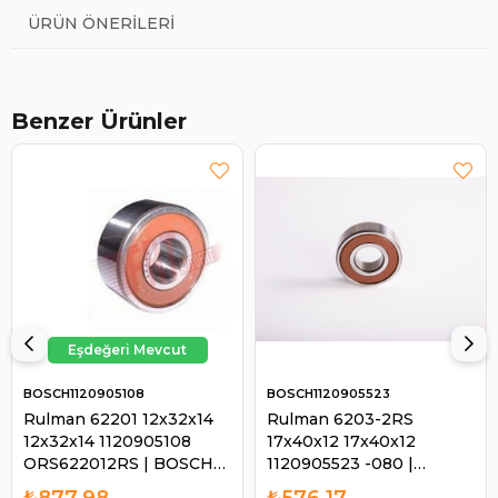
ÜRÜN ÖNERILERI
Benzer Ürünler
BOSCH1120905108
BOSCH1120905523
Rulman 62201 12x32x14
Rulman 6203-2RS
12x32x14 1120905108
17x40x12 17x40x12
ORS622012RS | BOSCH
1120905523 -080 |
1120905108
BOSCH 1120905523
₺877,98
₺576,17