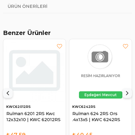
ÜRÜN ÖNERILERI
Benzer Ürünler
KWC62012RS
KWC6242RS
Rulman 6201 2RS Kwc
Rulman 624 2RS Ors
12x32x10 | KWC 62012RS
.4x13x5 | KWC 6242RS
₺47,59
₺40,45