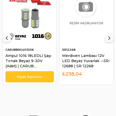
CARUBBR0403056
SR12268
Ampul 1016 18LEDLİ Şaşı
Merdiven Lambası 12V
Tırnak Beyaz 9-30V
LED Beyaz Yuvarlak --SR-
(Adet) | CARUB
12688 | SR 12268
BR0403056
₺238,04