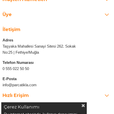
Üye
İletişim
Adres
Taşyaka Mahallesi Sanayi Sitesi 262. Sokak
No:25 | Fethiye/Muğla
Telefon Numarası
0 555 022 50 50
E-Posta
info@parcatikla.com
Hızlı Erişim
Çerez Kullanımı
©2025
Parcatikla.com
| Tüm Hakları Saklıdır.