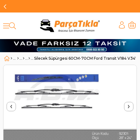
Silecek Süpürgesi 60CM-70CM Ford Transit V184 V347 
‹
›