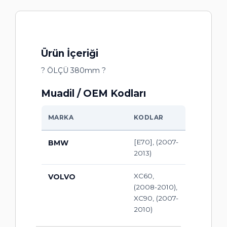
Ürün İçeriği
? ÖLÇÜ 380mm ?
Muadil / OEM Kodları
MARKA
KODLAR
[E70], (2007-
BMW
2013)
XC60,
VOLVO
(2008-2010),
XC90, (2007-
2010)