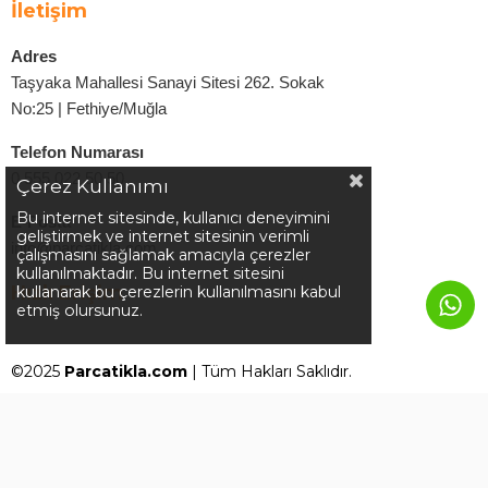
İletişim
Adres
Taşyaka Mahallesi Sanayi Sitesi 262. Sokak
No:25 | Fethiye/Muğla
Telefon Numarası
0 555 022 50 50
Çerez Kullanımı
Bu internet sitesinde, kullanıcı deneyimini
E-Posta
geliştirmek ve internet sitesinin verimli
info@parcatikla.com
çalışmasını sağlamak amacıyla çerezler
kullanılmaktadır. Bu internet sitesini
Hızlı Erişim
kullanarak bu çerezlerin kullanılmasını kabul
etmiş olursunuz.
©2025
Parcatikla.com
| Tüm Hakları Saklıdır.