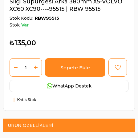
Silgi Süpürgesi Arka 380mm X5-VOLVO
XC60 XC90----95515 | RBW 95515
Stok Kodu
RBW95515
Stok:
Var
₺135,00
WhatApp Destek
Kritik Stok
ÜRÜN ÖZELLIKLERI