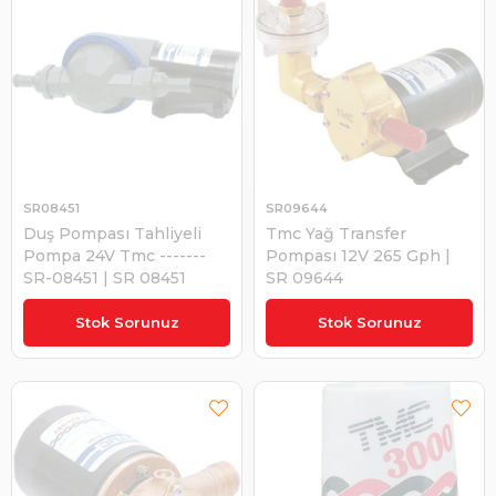
SR08451
SR09644
Duş Pompası Tahliyeli
Tmc Yağ Transfer
Pompa 24V Tmc -------
Pompası 12V 265 Gph |
SR-08451 | SR 08451
SR 09644
₺10.328,65
₺13.621,72
Stok Sorunuz
Stok Sorunuz