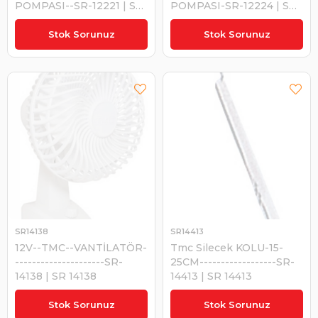
POMPASI--SR-12221 | SR
POMPASI-SR-12224 | SR
12221
12224
₺2.958,13
₺3.669,99
Stok Sorunuz
Stok Sorunuz
SR14138
SR14413
12V--TMC--VANTİLATÖR-
Tmc Silecek KOLU-15-
---------------------SR-
25CM------------------SR-
14138 | SR 14138
14413 | SR 14413
₺4.299,79
₺310,13
Stok Sorunuz
Stok Sorunuz