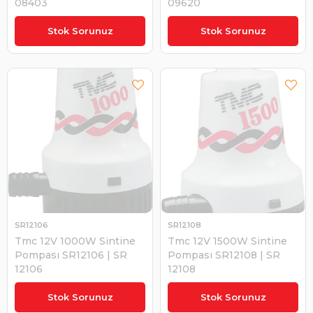
08403
09620
₺10.281,89
₺5.439,15
Stok Sorunuz
Stok Sorunuz
SR12106
SR12108
Tmc 12V 1000W Sintine
Tmc 12V 1500W Sintine
Pompası SR12106 | SR
Pompası SR12108 | SR
12106
12108
₺2.027,75
₺2.838,85
Stok Sorunuz
Stok Sorunuz