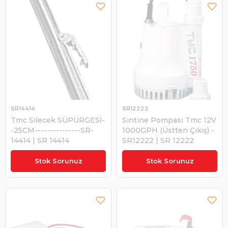
SR14414
SR12222
Tmc Silecek SÜPÜRGESİ-
Sintine Pompası Tmc 12V
-25CM---------------SR-
1000GPH (Üstten Çıkış) -
14414 | SR 14414
SR12222 | SR 12222
₺166,99
₺2.599,34
Stok Sorunuz
Stok Sorunuz