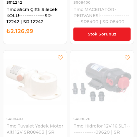
SR12242
SR08400
Tmc 55cm Çiftli Silecek
Tmc MACERATÖR-
KOLU--------------SR-
PERVANESİ----------------
12242 | SR 12242
----SR8400 | SR 08400
₺2.126,99
₺190,85
Stok Sorunuz
SR08403
SR09620
Tmc Tuvalet Yedek Motor
Tmc Hidrofor 12V 16,3LT--
Kiti 12V SR08403 | SR
------------09620 | SR