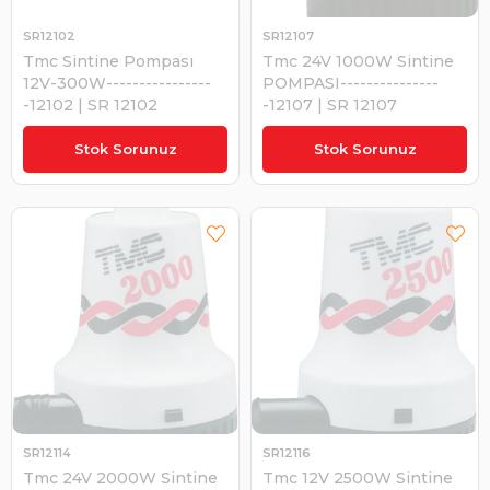
SR12102
SR12107
Tmc Sintine Pompası
Tmc 24V 1000W Sintine
12V-300W----------------
POMPASI---------------
-12102 | SR 12102
-12107 | SR 12107
₺2.218,60
Stok Sorunuz
Stok Sorunuz
SR12114
SR12116
Tmc 24V 2000W Sintine
Tmc 12V 2500W Sintine