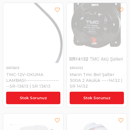
SR13613
SR14132
TMC-12V-OKUMA
Marin Tmc Bot Şalter
LAMBASI-------------------
300A 2 Akülük ----14132 |
--SR-13613 | SR 13613
SR 14132
₺1.025,81
₺2.027,75
Stok Sorunuz
Stok Sorunuz