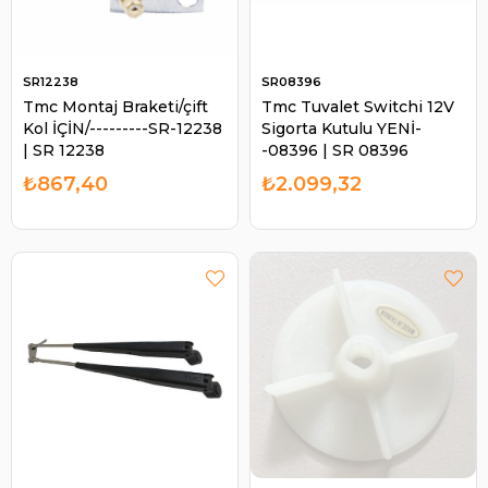
SR12238
SR08396
Tmc Montaj Braketi/çift
Tmc Tuvalet Switchi 12V
Kol İÇİN/---------SR-12238
Sigorta Kutulu YENİ-
| SR 12238
-08396 | SR 08396
₺867,40
₺2.099,32