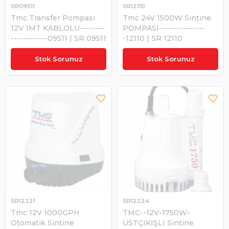
SR09511
SR12110
Tmc Transfer Pompası
Tmc 24V 1500W Sintine
12V 1MT KABLOLU--------
POMPASI---------------
------------09511 | SR 09511
-12110 | SR 12110
₺787,24
₺2.910,42
Stok Sorunuz
Stok Sorunuz
SR12221
SR12224
Tmc 12V 1000GPH
TMC--12V-1750W-
Otomatik Sintine
ÜSTÇIKIŞLI Sintine