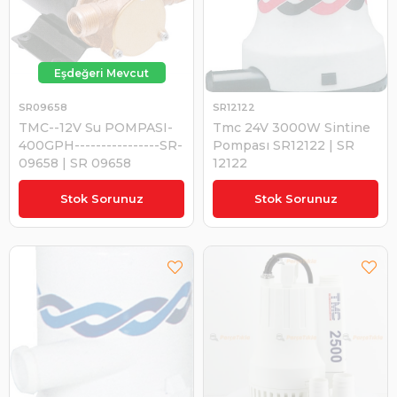
SR09658
SR12122
TMC--12V Su POMPASI-
Tmc 24V 3000W Sintine
400GPH----------------SR-
Pompası SR12122 | SR
09658 | SR 09658
12122
₺6.822,79
₺5.129,02
Stok Sorunuz
Stok Sorunuz