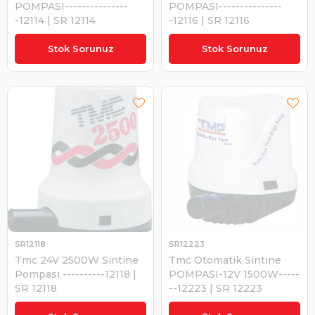
POMPASI---------------
POMPASI---------------
-12114 | SR 12114
-12116 | SR 12116
₺3.029,70
₺4.556,47
Stok Sorunuz
Stok Sorunuz
SR12118
SR12223
Tmc 24V 2500W Sintine
Tmc Otomatik Sintine
Pompası ----------12118 |
POMPASI-12V 1500W-----
SR 12118
--12223 | SR 12223
₺4.628,04
₺4.055,50