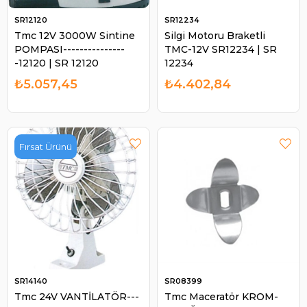
SR12120
SR12234
Tmc 12V 3000W Sintine
Silgi Motoru Braketli
POMPASI---------------
TMC-12V SR12234 | SR
-12120 | SR 12120
12234
₺5.057,45
₺4.402,84
Fırsat Ürünü
SR14140
SR08399
Tmc 24V VANTİLATÖR---
Tmc Maceratör KROM-