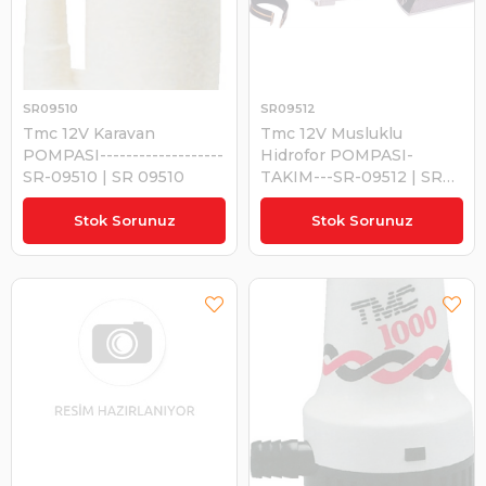
SR09510
SR09512
Tmc 12V Karavan
Tmc 12V Musluklu
POMPASI-------------------
Hidrofor POMPASI-
SR-09510 | SR 09510
TAKIM---SR-09512 | SR
09512
₺644,11
₺1.836,90
Stok Sorunuz
Stok Sorunuz