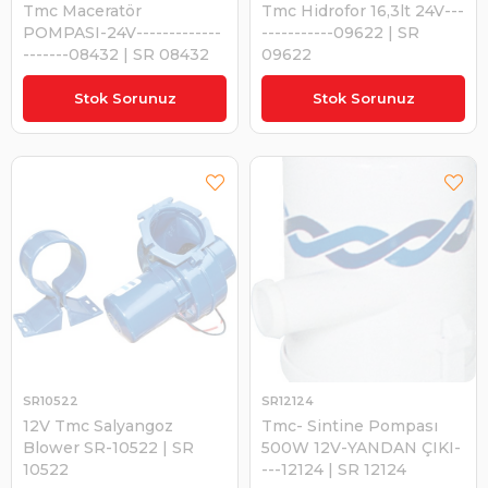
Tmc Maceratör
Tmc Hidrofor 16,3lt 24V---
POMPASI-24V-------------
-----------09622 | SR
-------08432 | SR 08432
09622
₺5.892,41
₺5.963,98
Stok Sorunuz
Stok Sorunuz
SR10522
SR12124
12V Tmc Salyangoz
Tmc- Sintine Pompası
Blower SR-10522 | SR
500W 12V-YANDAN ÇIKI-
10522
---12124 | SR 12124