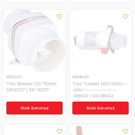
SR12227
SR08402
Tmc Blower 12V 75mm
Tmc Tuvalet MOTORU---
SR12227 | SR 12227
-24V-------------------
-08402 | SR 08402
₺1.455,21
₺7.920,16
Stok Sorunuz
Stok Sorunuz