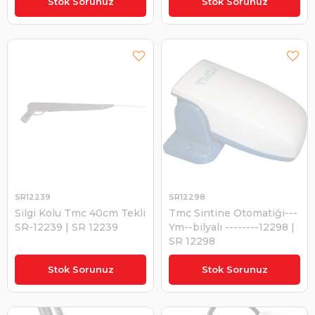
Stok Sorunuz
Stok Sorunuz
SR12239
SR12298
Silgi Kolu Tmc 40cm Tekli
Tmc Sintine Otomatiği---
SR-12239 | SR 12239
Ym--bilyalı --------12298 |
SR 12298
₺930,38
₺811,10
Stok Sorunuz
Stok Sorunuz