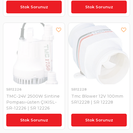
₺2.123,17
₺1.049,66
Stok Sorunuz
Stok Sorunuz
SR12226
SR12228
TMC-24V 2500W Sintine
Tmc Blower 12V 100mm
Pompası-üsten ÇIKISL-
SR12228 | SR 12228
SR-12226 | SR 12226
₺5.606,14
₺2.341,70
Stok Sorunuz
Stok Sorunuz