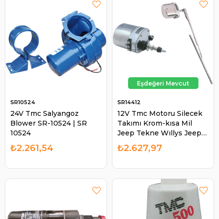
SR10524
SR14412
24V Tmc Salyangoz
12V Tmc Motoru Silecek
Blower SR-10524 | SR
Takımı Krom-kısa Mil
10524
Jeep Tekne Wıllys Jeep
Tekne Marin Motor Yat --
₺2.261,54
₺2.627,97
-----SR14412 | SR 14412