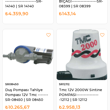
---------------------SR-
BIÇAĞI-----------------SR-
14140 | SR 14140
08399 | SR 08399
₺4.359,90
₺143,14
SR08450
SR12112
Duş Pompası Tahliye
Tmc 12V 2000W Sintine
Pompası 12V Tmc -------
POMPASI---------------
SR-08450 | SR 08450
-12112 | SR 12112
₺10.265,67
₺2.958,13