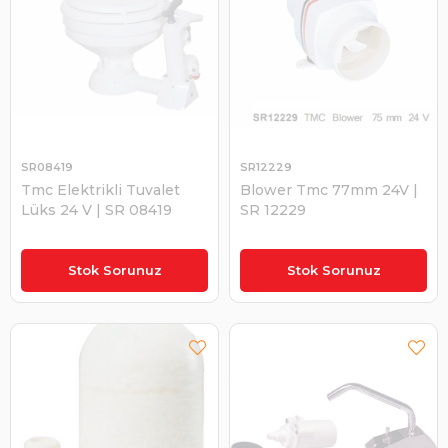
SR08419
SR12229
Tmc Elektrikli Tuvalet
Blower Tmc 77mm 24V |
Lüks 24 V | SR 08419
SR 12229
₺25.352,14
₺1.526,78
Stok Sorunuz
Stok Sorunuz