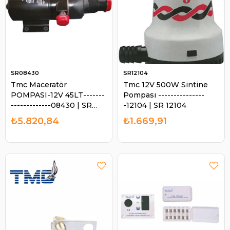
SR08430
SR12104
Tmc Maceratör
Tmc 12V 500W Sintine
POMPASI-12V 45LT-------
Pompası ---------------
-------------08430 | SR
-12104 | SR 12104
08430
₺5.820,84
₺1.669,91