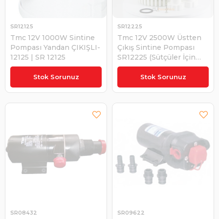
SR12125
SR12225
Tmc 12V 1000W Sintine
Tmc 12V 2500W Üstten
Pompası Yandan ÇIKIŞLI-
Çıkış Sintine Pompası
12125 | SR 12125
SR12225 (Sütçüler İçin
Süt Pompası) | SR 12225
₺1.717,62
₺5.534,57
Stok Sorunuz
Stok Sorunuz
SR08432
SR09622