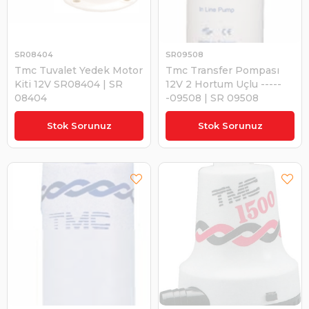
SR08404
SR09508
Tmc Tuvalet Yedek Motor
Tmc Transfer Pompası
Kiti 12V SR08404 | SR
12V 2 Hortum Uçlu -----
08404
-09508 | SR 09508
₺10.884,02
₺978,09
Stok Sorunuz
Stok Sorunuz