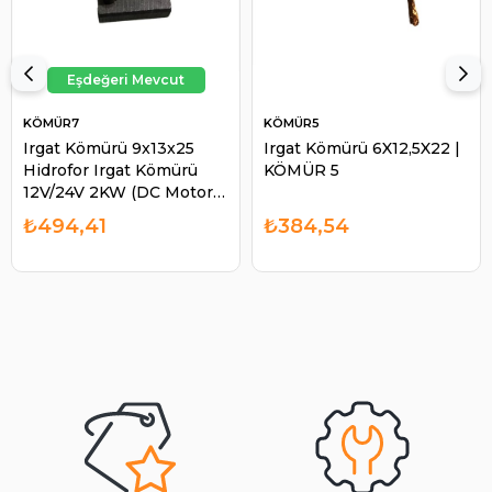
KÖMÜR7
KÖMÜR5
Irgat Kömürü 9x13x25
Irgat Kömürü 6X12,5X22 |
Hidrofor Irgat Kömürü
KÖMÜR 5
12V/24V 2KW (DC Motor) |
KÖMÜR 7
₺494,41
₺384,54