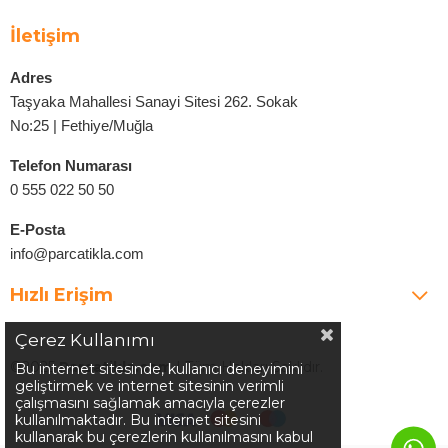
İletişim
Adres
Taşyaka Mahallesi Sanayi Sitesi 262. Sokak
No:25 | Fethiye/Muğla
Telefon Numarası
0 555 022 50 50
E-Posta
info@parcatikla.com
Hızlı Erişim
Çerez Kullanımı
©2025
Parcatikla.com
| Tüm Hakları Saklıdır.
Bu internet sitesinde, kullanıcı deneyimini
geliştirmek ve internet sitesinin verimli
çalışmasını sağlamak amacıyla çerezler
kullanılmaktadır. Bu internet sitesini
kullanarak bu çerezlerin kullanılmasını kabul