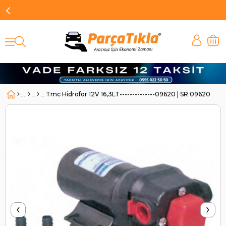
Tmc Hidrofor 12V 16,3LT--------------09620 | SR 09620
‹
›