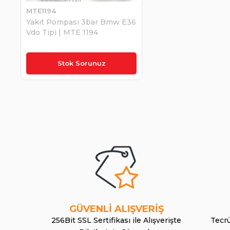
MTE1194
Yakıt Pompası 3bar Bmw E36
Vdo Tipi | MTE 1194
₺1.318,74
Stok Sorunuz
GÜVENLİ ALIŞVERİŞ
256Bit SSL Sertifikası ile Alışverişte
Tecrü