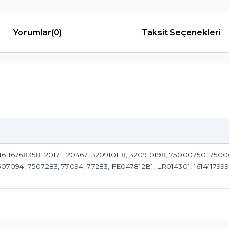
Yorumlar
(0)
Taksit Seçenekleri
, 16116768358, 20171, 20467, 320910118, 320910198, 75000750, 750
7094, 7507283, 77094, 77283, FE047812B1, LR014301, 16141179992