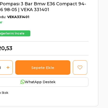
t Pompası 3 Bar Bmw E36 Compact 94-
6 98-05 | VEKA 331401
odu
VEKA331401
ar
ğerlerini İncele
20,53
WhatApp Destek
ik Stok