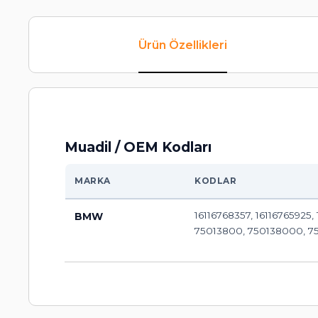
Ürün Özellikleri
Muadil / OEM Kodları
MARKA
KODLAR
16116768357, 16116765925
BMW
75013800, 750138000, 750