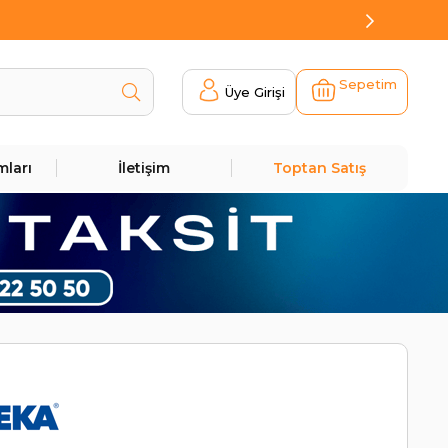
Sepetim
Üye Girişi
mları
İletişim
Toptan Satış