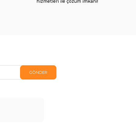
hizmetleri ile çözüm imkanı!
GÖNDER