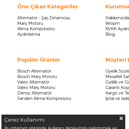
Öne Çıkan Kategoriler
Kurumsa
Alternatör - Şarj Dinamosu
Hakkımızda
Marş Motoru
İletişim
Klima Kompresörü
KVKK Aydın
Aydınlatma
Blog
Popüler Ürünler
Müşteri 
Bosch Alternatör
Üyelik Sözl
Bosch Marş Motoru
Mesafeli Sa
Valeo Alternatör
Gizlilik ve G
Valeo Marş Motoru
Garanti Koşu
Denso Alternatör
Kargo ve Te
Sanden Klima Kompresörü
İptal ve İad
Çerez Kullanımı
Bu internet sitesinde, kullanıcı deneyimini geliştirmek ve