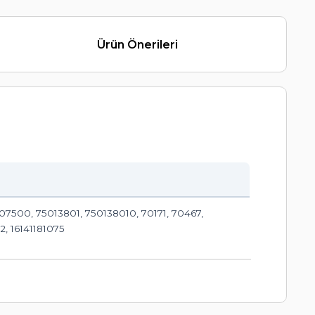
Ürün Önerileri
007500, 75013801, 750138010, 70171, 70467,
, 16141181075