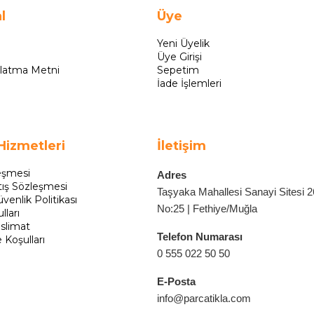
l
Üye
Yeni Üyelik
Üye Girişi
latma Metni
Sepetim
İade İşlemleri
Hizmetleri
İletişim
eşmesi
Adres
tış Sözleşmesi
Taşyaka Mahallesi Sanayi Sitesi 
üvenlik Politikası
No:25 | Fethiye/Muğla
lları
slimat
Telefon Numarası
e Koşulları
0 555 022 50 50
E-Posta
info@parcatikla.com