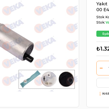
Yakı
00 E4
Stok K
Stok:
V
Eşde
₺1.3
Krit