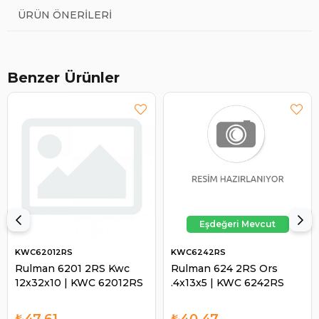
ÜRÜN ÖNERILERI
Benzer Ürünler
KWC62012RS
KWC6242RS
Rulman 6201 2RS Kwc
Rulman 624 2RS Ors
12x32x10 | KWC 62012RS
.4x13x5 | KWC 6242RS
₺47,61
₺40,47