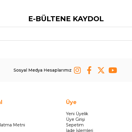
E-BÜLTENE KAYDOL
Sosyal Medya Hesaplarımız
l
Üye
Yeni Üyelik
Üye Girişi
latma Metni
Sepetim
İade İşlemleri