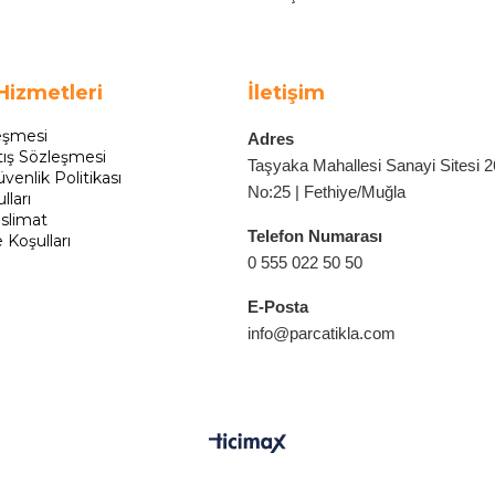
Hizmetleri
İletişim
eşmesi
Adres
tış Sözleşmesi
Taşyaka Mahallesi Sanayi Sitesi 
üvenlik Politikası
No:25 | Fethiye/Muğla
lları
slimat
Telefon Numarası
e Koşulları
0 555 022 50 50
E-Posta
info@parcatikla.com