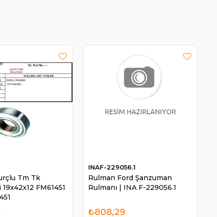
1
INAF-229056.1
urçlu Tm Tk
Rulman Ford Şanzuman
i 19x42x12 FM61451
Rulmanı | INA F-229056.1
451
0
₺808,29