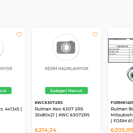
KWC63072RS
FORM6145
 .4x13x5 |
Rulman Kwc 6307 2RS
Rulman B
35x80x21 | KWC 63072RS
Mitsubish
| FORM 61
₺214,24
₺205,0