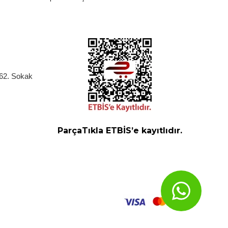
262. Sokak
ParçaTıkla ETBİS’e kayıtlıdır.