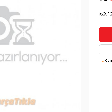
Stok:
Y
₺2.1
Geli