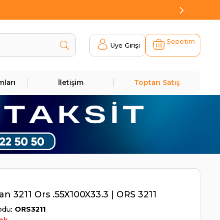
Sepetim
Üye Girişi
mları
İletişim
Toptan Satış
n 3211 Ors .55X100X33.3 | ORS 3211
odu
ORS3211