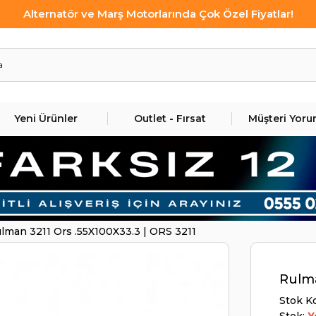
Alternatör ve Marş Motorlarında Çok Özel Fiyatlar!
Yeni Ürünler
Outlet - Fırsat
Müşteri Yoru
lman 3211 Ors .55X100X33.3 | ORS 3211
Rulma
Stok K