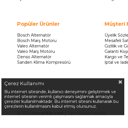
Popüler Ürünler
Müşteri 
Bosch Alternatör
Üyelik Sözl
Bosch Marş Motoru
Mesafeli Sa
Valeo Alternatör
Gizlilik ve G
Valeo Marş Motoru
Garanti Koşu
Denso Alternatör
Kargo ve Te
Sanden Klima Kompresörü
İptal ve İad
Çerez Kullanımı
Bu internet sitesinde, kullanıcı deneyimini geliştirmek ve
internet sitesinin verimli çalışmasını sağlamak amacıyla
çerezler kullanılmaktadır. Bu internet sitesini kullanarak bu
çerezlerin kullanılmasını kabul etmiş olursunuz.
©2025
Parcatikla.com
| Tüm Hakları Saklıdır.