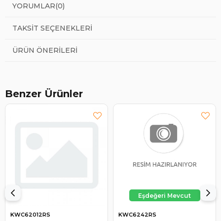
YORUMLAR
(0)
TAKSIT SEÇENEKLERI
ÜRÜN ÖNERILERI
Benzer Ürünler
KWC62012RS
KWC6242RS