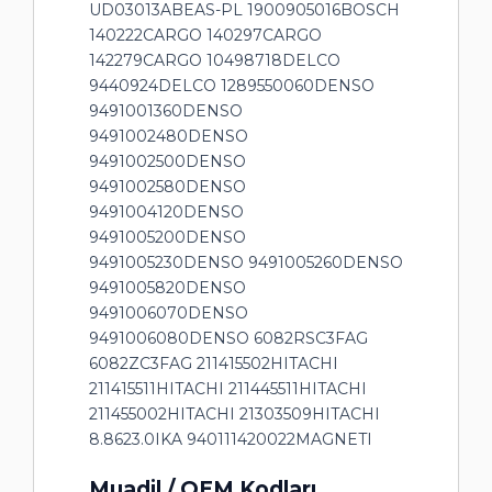
UD03013ABEAS-PL 1900905016BOSCH
140222CARGO 140297CARGO
142279CARGO 10498718DELCO
9440924DELCO 1289550060DENSO
9491001360DENSO
9491002480DENSO
9491002500DENSO
9491002580DENSO
9491004120DENSO
9491005200DENSO
9491005230DENSO 9491005260DENSO
9491005820DENSO
9491006070DENSO
9491006080DENSO 6082RSC3FAG
6082ZC3FAG 211415502HITACHI
211415511HITACHI 211445511HITACHI
211455002HITACHI 21303509HITACHI
8.8623.0IKA 940111420022MAGNETI
Muadil / OEM Kodları