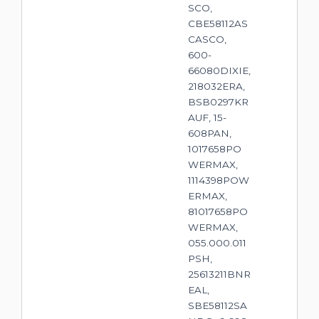
SCO,
CBE58112AS
CASCO,
600-
66080DIXIE,
218032ERA,
BSB0297KR
AUF, 15-
608PAN,
1017658PO
WERMAX,
1114398POW
ERMAX,
81017658PO
WERMAX,
055.000.011
PSH,
25613211BNR
EAL,
SBE58112SA