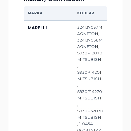
MARKA
KODLAR
324137037M
MARELLI
AGNETON,
324137038M
AGNETON,
S930P12070
MITSUBISHI
,
S930P14201
MITSUBISHI
,
S930P14270
MITSUBISHI
,
S930P62070
MITSUBISHI
, 1-0454-
06087NIKK