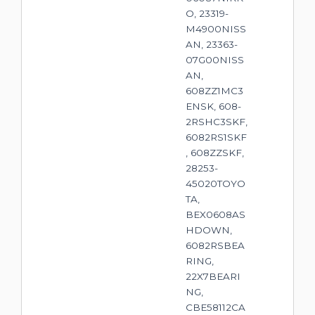
O, 23319-
M4900NISS
AN, 23363-
07G00NISS
AN,
608ZZ1MC3
ENSK, 608-
2RSHC3SKF,
6082RS1SKF
, 608ZZSKF,
28253-
45020TOYO
TA,
BEX0608AS
HDOWN,
6082RSBEA
RING,
22X7BEARI
NG,
CBE58112CA