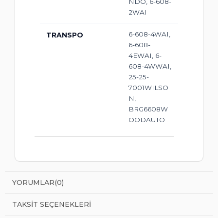
NDO, 6-608-
2WAI
6-608-4WAI,
TRANSPO
6-608-
4EWAI, 6-
608-4WWAI,
25-25-
7001WILSO
N,
BRG6608W
OODAUTO
YORUMLAR
(0)
TAKSIT SEÇENEKLERI