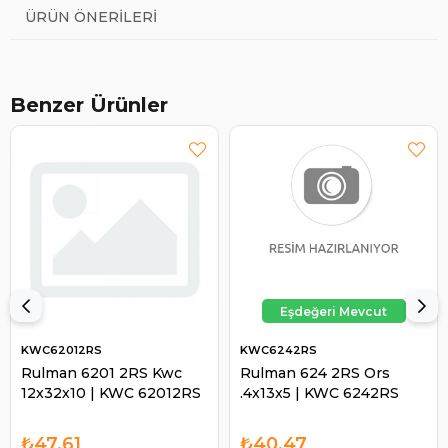
ÜRÜN ÖNERILERI
Benzer Ürünler
KWC62012RS
KWC6242RS
Rulman 6201 2RS Kwc
Rulman 624 2RS Ors
12x32x10 | KWC 62012RS
.4x13x5 | KWC 6242RS
₺47,61
₺40,47