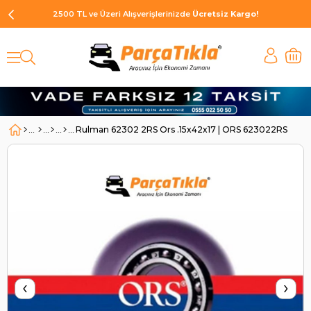
2500 TL ve Üzeri Alışverişlerinizde
Ücretsiz Kargo!
Rulman 62302 2RS Ors .15x42x17 | ORS 623022RS
‹
›